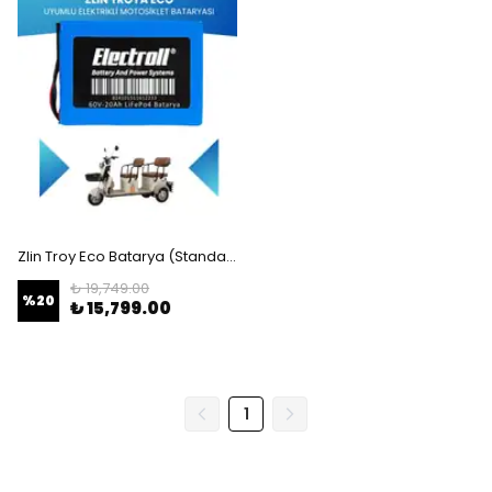
Zlin Troy Eco Batarya (Standart Kapasite) LiFePO4 60V 20Ah Elektrikli Motosiklet Bataryası
₺ 19,749.00
%
20
₺ 15,799.00
1