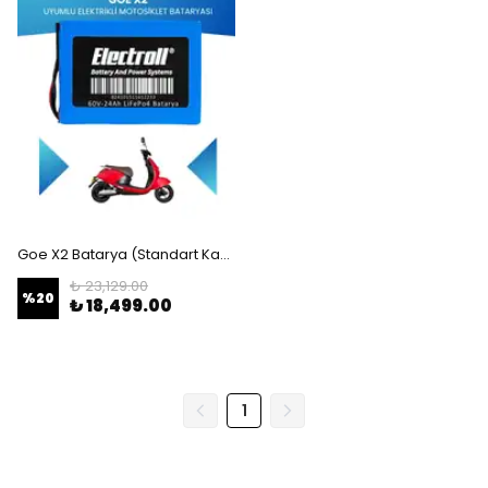
Goe X2 Batarya (Standart Kapasite) LiFePO4 60V 24Ah Elektrikli Motosiklet Bataryası
₺ 23,129.00
%
20
₺ 18,499.00
1