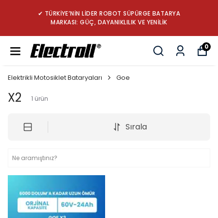
✔ TÜRKİYE’NİN LİDER ROBOT SÜPÜRGE BATARYA
MARKASI: GÜÇ, DAYANIKLILIK VE YENİLİK
0
Elektrikli Motosiklet Bataryaları
Goe
X2
1
ürün
Sırala