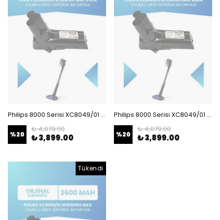
Philips 8000 Serisi XC8049/01 Speedpro Max Stick Uyumlu Batarya 25.2 V 2600mah Dikey Süpürge Bataryası
Philips 8000 Serisi XC8049/01 Speedpro Max Aqua Uyumlu Batarya 25.2 V 2600mah Dikey Süpürge Bataryası
₺ 4,879.00
₺ 4,879.00
%
20
%
20
₺ 3,899.00
₺ 3,899.00
Tükendi