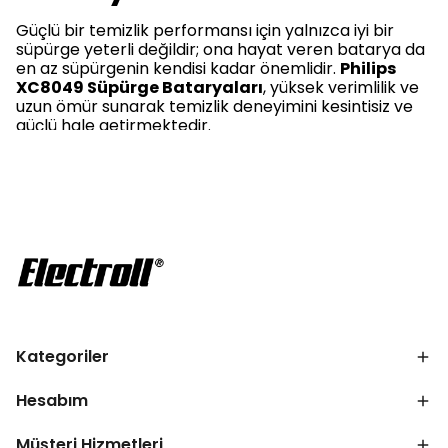
Güçlü bir temizlik performansı için yalnızca iyi bir
süpürge yeterli değildir; ona hayat veren batarya da
en az süpürgenin kendisi kadar önemlidir.
Philips
XC8049 Süpürge Bataryaları
, yüksek verimlilik ve
uzun ömür sunarak temizlik deneyimini kesintisiz ve
güçlü hale getirmektedir.
Philips XC8049 Süpürge Bataryaları
Fiyatları Nedir?
Evde hijyen sağlamak isteyen kullanıcılar için
Philips
XC8049 Süpürge Bataryaları fiyatları
,
performans ve dayanıklılıkla dengeli bir bütçe
sunmaktadır. Batarya segmentinde kaliteyi uygun
fiyatla sunan bu ürünler,
indirimler
ve özel
kampanya
fırsatları sayesinde daha da cazip hale
gelmektedir. Özellikle
Electroll
güvencesiyle sunulan
Kategoriler
modeller, bütçenizi zorlamadan yüksek performanslı
bir yedek parça sahibi olmanıza olanak
tanımaktadır.
Philips XC8049 satın al
diyerek uzun
Hesabım
ömürlü ve kaliteli bir temizlik yardımcısına sahip
olmak mümkündür.
Müşteri Hizmetleri