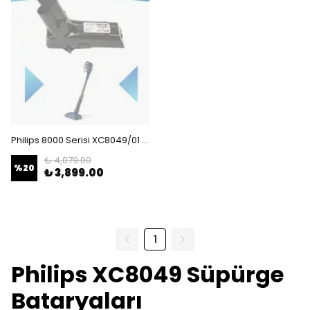
Philips 8000 Serisi XC8049/01 SpeedPro Max Uyumlu Batarya 25.2 V 2600mah Dikey Süpürge Bataryası
₺ 4,879.00
%
20
₺ 3,899.00
1
Philips XC8049 Süpürge
Bataryaları