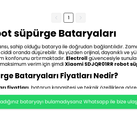
1
ot süpürge Bataryaları
ı, sahip olduğu batarya ile doğrudan bağlantılıdır. Zam
ni ciddi oranda düşürebilir. Bu yüzden orijinal, dayanıklı v
m konforunu artırmaktadır.
Electroll
güvencesiyle sunulan
 maksimum verim için şimdi
Xiaomi SDJQR01RR robot süp
ge Bataryaları Fiyatları Nedir?
ı fiyatları
, batarya kapasitesi ve teknik özelliklere gör
R01RR Uyumlu Batarya (ORJİNAL KAPASİTE) 5200mA
 bulunmaktadır. Bu modeller, farklı kullanım alışkanlıklar
adığınız bataryayı bulamadıysanız Whatsapp ile bize ulaş
er
ve özel
kampanya
dönemleriyle birlikte oldukça avanta
r, bütçe dostu alışveriş yapmak isteyen kullanıcılar için ön
e Bataryaları Özellikleri Nelerdir?
rı
, yüksek performanslı lityum-iyon hücre teknolojisiyle d