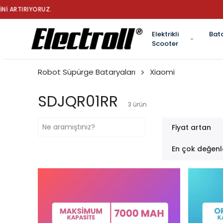
✔ TÜRK
Elektrikli
Bat
Scooter
Robot Süpürge Bataryaları
Xiaomi
SDJQR01RR
3
ürün
Fiyat artan
En çok değenl