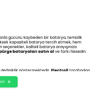
anla gücünü kaybeden bir batarya, temizlik
e yüksek kapasiteli batarya tercih etmek, hem
 seçenekler, kaliteli batarya arayışınıza
ürge bataryaları satın al
ve farkı hissedin.
e değişiklik göstermektedir.
Electroll
tarafından
h
,
(ULTRA YÜKSEK KAPASİTE) 6400mAh
ve
ına hitap edecek şekilde tasarlanmış olup, her
ın!
jlı fiyatlarla temin edilebilmektedir. Özellikle
emli bir tercih sebebidir.
onatılmıştır. Bu sayede uzun ömürlü kullanım,