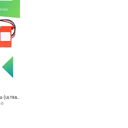
Xiaomi Sdjqr01rr Uyumlu Batarya (ULTRA YÜKSEK KAPASİTE) 6400mah Kutulu Robot Süpürge Batarya Değişim
.0