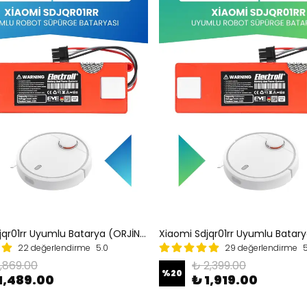
Xiaomi Sdjqr01rr Uyumlu Batarya (ORJİNAL KAPASİTE) 5200mah Kutulu Robot Süpürge Bataryası Değişimi
22 değerlendirme
5.0
29 değerlendirme
5
1,869.00
₺ 2,399.00
%
20
1,489.00
₺ 1,919.00