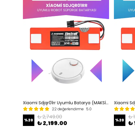
Xiaomi Sdjqr01rr Uyumlu Batarya (MAKSİMUM KAPASİTE) 7000mah Kutulu Robot Süpürge Pil Değişimi
22 değerlendirme
5.0
₺ 2,749.00
₺ 
%
20
%
20
₺ 2,199.00
₺ 