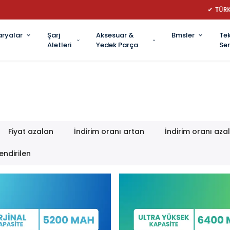
İYE’NİN LİDER ROBOT SÜPÜRGE BATARYA MARKASI: GÜÇ, DAYANIKLILIK VE 
aryalar
Şarj
Aksesuar &
Bmsler
Tek
Aletleri
Yedek Parça
Ser
Fiyat azalan
İndirim oranı artan
İndirim oranı aza
endirilen