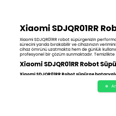
Xiaomi SDJQR01RR Rob
Xiaomi SDJQR01RR robot süpürgenizin performans
sürecini yarıda bırakabilir ve cihazınızın verimi
cihaz ömrünü uzatmakta hem de günlük kullanı
profesyonel bir çözüm sunmaktadır. Temizlikte
Xiaomi SDJQR01RR Robot Süpür
Xiaomi SDJQR01RR Robot süpürge bataryalar
sunulan çeşitli modeller arasında;
Xiaomi SDJQ
(MAKSİMUM KAPASİTE) 7000mAh
seçenekleri
Ar
biri ayrı fiyat aralığına sahiptir. Mevcut
indiriml
yıl sonu veya sezon geçişlerinde sunulan fırsatla
Xiaomi SDJQR01RR Robot Süpürg
Xiaomi SDJQR01RR robot süpürge bataryala