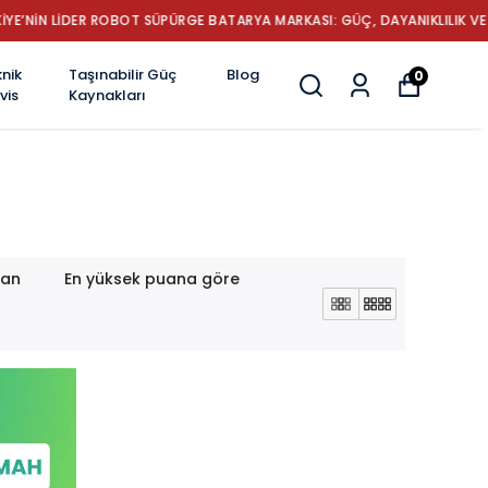
YENİLİK
nik
Taşınabilir Güç
Blog
0
vis
Kaynakları
lan
En yüksek puana göre