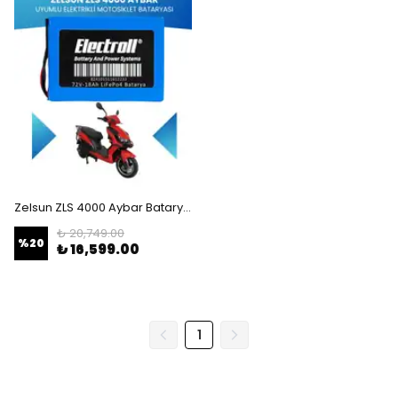
Zelsun ZLS 4000 Aybar Batarya (Standart Kapasite) LiFePO4 72V 18Ah Elektrikli Motosiklet Bataryası
₺ 20,749.00
%
20
₺ 16,599.00
1