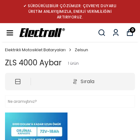
✔ SÜRDÜRÜLEBİLİR ÇÖZÜMLER: ÇEVREYE DUYARLI
ÜRETİM ANLAYIŞIMIZLA, ENERJİ VERİMLİLİĞİNİ
ARTIRIYORUZ.
0
Elektrikli Motosiklet Bataryaları
Zelsun
ZLS 4000 Aybar
1
ürün
Sırala