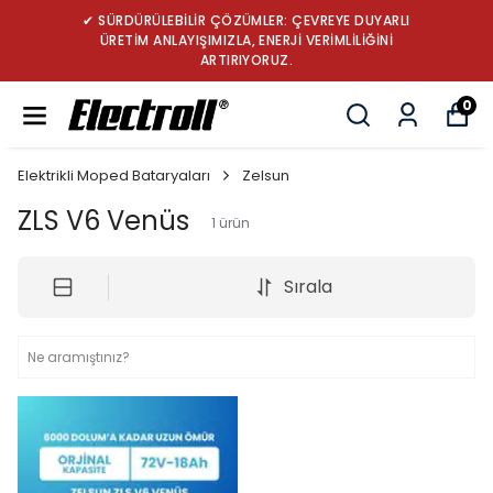
✔ SÜRDÜRÜLEBİLİR ÇÖZÜMLER: ÇEVREYE DUYARLI
ÜRETİM ANLAYIŞIMIZLA, ENERJİ VERİMLİLİĞİNİ
ARTIRIYORUZ.
0
Elektrikli Moped Bataryaları
Zelsun
ZLS V6 Venüs
1
ürün
Sırala