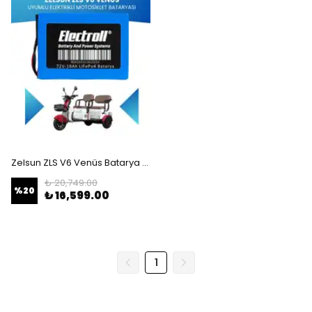
Zelsun ZLS V6 Venüs Batarya (Standart Kapasite) LiFePO4 72V 18Ah Elektrikli Motosiklet Bataryası
₺ 20,749.00
%
20
₺ 16,599.00
1