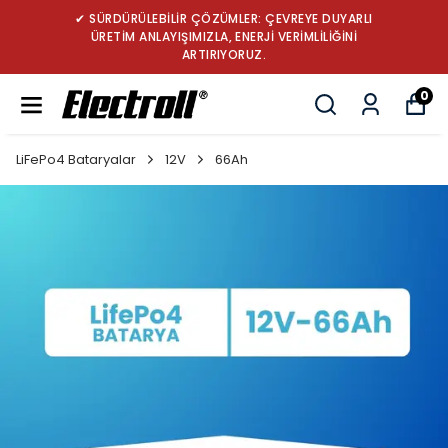
✔ SÜRDÜRÜLEBİLİR ÇÖZÜMLER: ÇEVREYE DUYARLI
ÜRETİM ANLAYIŞIMIZLA, ENERJİ VERİMLİLİĞİNİ
ARTIRIYORUZ.
0
LiFePo4 Bataryalar
12V
66Ah