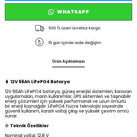
WHATSAPP
500 TL üzeri ücretsiz kargo
15 gün içinde iade değişim
Ürün Açıklaması
🔋
12V 66Ah LiFePO4 Batarya
12V 66Ah LiFePO4 batarya, güneş enerjisi sistemleri, karavan
uygulamaları, marin kullanımlar, UPS sistemleri ve taşınabilir
enerji çözümleri için yüksek performanslı ve uzun ömürlü
bir enerji kaynağıdır. LiFePO4 hücre teknolojisi sayesinde
güvenli kullanım, kararlı voltaj çıkışı ve yüksek çevrim ömrü
sunar.
⚙️
Teknik Özellikler
Nominal voltaj: 12,8 V