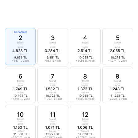
En Popüler
2
3
4
5
taksit
taksit
taksit
taksit
aylık
aylık
aylık
aylık
4.828 TL
3.284 TL
2.514 TL
2.055 TL
toplam
toplam
toplam
toplam
9.656 TL
9.851 TL
10.055 TL
10.273 TL
+657 TL vade
+852 TL vade
+1.056 TL vade
+1.274 TL vade
6
7
8
9
taksit
taksit
taksit
taksit
aylık
aylık
aylık
aylık
1.749 TL
1.532 TL
1.373 TL
1.248 TL
toplam
toplam
toplam
toplam
10.494 TL
10.726 TL
10.988 TL
11.228 TL
+1.495 TL vade
+1.727 TL vade
+1.989 TL vade
+2.229 TL vade
10
11
12
taksit
taksit
taksit
aylık
aylık
aylık
1.150 TL
1.071 TL
1.006 TL
toplam
toplam
toplam
11.500 TL
11.779 TL
12.078 TL
+2.501 TL vade
+2.780 TL vade
+3.079 TL vade