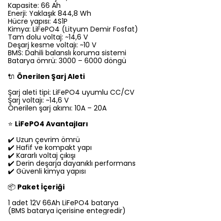
Kapasite: 66 Ah
Enerji: Yaklaşık 844,8 Wh
Hücre yapısı: 4S1P
Kimya: LiFePO4 (Lityum Demir Fosfat)
Tam dolu voltaj: ~14,6 V
Deşarj kesme voltajı: ~10 V
BMS: Dahili balanslı koruma sistemi
Batarya ömrü: 3000 – 6000 döngü
🔌
Önerilen Şarj Aleti
Şarj aleti tipi: LiFePO4 uyumlu CC/CV
Şarj voltajı: ~14,6 V
Önerilen şarj akımı: 10A – 20A
⭐
LiFePO4 Avantajları
✔️ Uzun çevrim ömrü
✔️ Hafif ve kompakt yapı
✔️ Kararlı voltaj çıkışı
✔️ Derin deşarja dayanıklı performans
✔️ Güvenli kimya yapısı
📦
Paket İçeriği
1 adet 12V 66Ah LiFePO4 batarya
(BMS batarya içerisine entegredir)