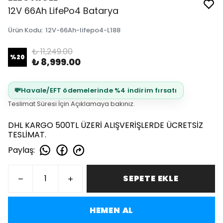
12V 66Ah LifePo4 Batarya
Ürün Kodu
:
12V-66Ah-lifepo4-L188
₺ 11,249.00
%
20
₺ 8,999.00
💸
Havale/EFT ödemelerinde %4 indirim fırsatı
Teslimat Süresi İçin Açıklamaya bakınız.
DHL KARGO 500TL ÜZERİ ALIŞVERİŞLERDE ÜCRETSİZ
TESLİMAT.
Paylaş
:
SEPETE EKLE
HEMEN AL