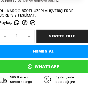
Teslimat Süresi İçin Açıklamaya bakınız.
DHL KARGO 500TL ÜZERİ ALIŞVERİŞLERDE
ÜCRETSİZ TESLİMAT.
Paylaş
:
SEPETE EKLE
HEMEN AL
WHATSAPP
500 TL üzeri
15 gün içinde
ücretsiz kargo
iade değişim