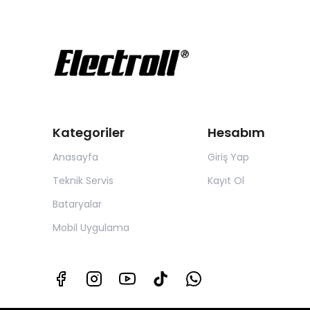
Kategoriler
Hesabım
Anasayfa
Giriş Yap
Teknik Servis
Kayıt Ol
Bataryalar
Mobil Uygulama