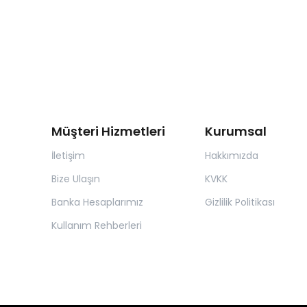
Müşteri Hizmetleri
Kurumsal
İletişim
Hakkımızda
Bize Ulaşın
KVKK
Banka Hesaplarımız
Gizlilik Politikası
Kullanım Rehberleri