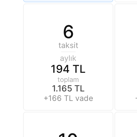
6
taksit
aylık
194 TL
toplam
1.165 TL
+166 TL vade