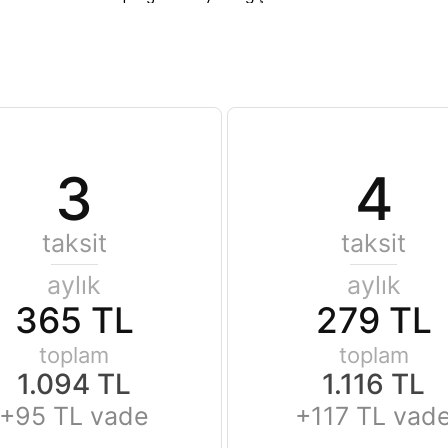
3
4
taksit
taksit
aylık
aylık
365 TL
279 TL
toplam
toplam
1.094 TL
1.116 TL
+95 TL vade
+117 TL vad