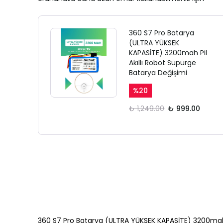
360 S7 Pro Batarya
(ULTRA YÜKSEK
KAPASİTE) 3200mah Pil
Akıllı Robot Süpürge
Batarya Değişimi
%
20
₺ 1,249.00
₺ 999.00
360 S7 Pro Batarya (ULTRA YÜKSEK KAPASİTE) 3200mah P