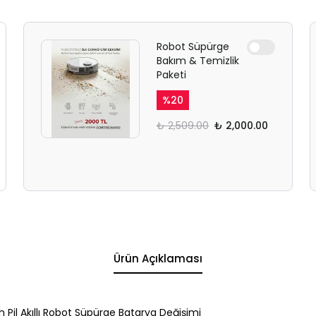
Robot Süpürge
Bakım & Temizlik
Paketi
%
20
₺ 2,509.00
₺ 2,000.00
Ürün Açıklaması
il Akıllı Robot Süpürge Batarya Değişimi