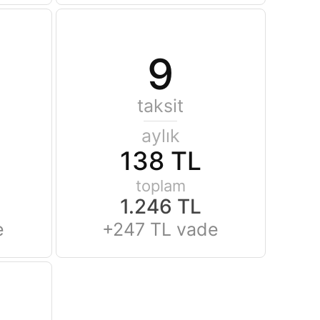
9
taksit
aylık
138 TL
toplam
1.246 TL
e
+247 TL vade