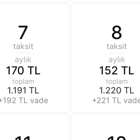
7
8
taksit
taksit
aylık
aylık
170 TL
152 TL
toplam
toplam
1.191 TL
1.220 TL
+192 TL vade
+221 TL vad