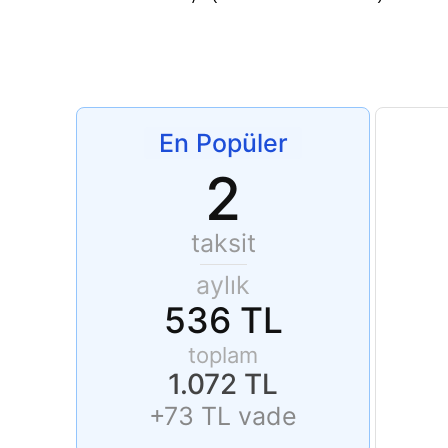
En Popüler
2
taksit
aylık
536 TL
toplam
1.072 TL
+73 TL vade