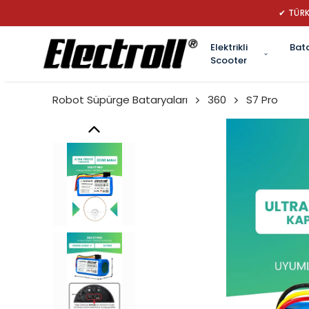
✔ TÜRK
Elektrikli
Bat
Scooter
Robot Süpürge Bataryaları
360
S7 Pro