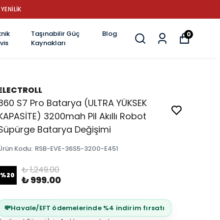
YENİLİK
nik
Taşınabilir Güç
Blog
0
vis
Kaynakları
ELECTROLL
360 S7 Pro Batarya (ULTRA YÜKSEK
KAPASİTE) 3200mah Pil Akıllı Robot
Süpürge Batarya Değişimi
Ürün Kodu
:
RSB-EVE-36S5-3200-E451
₺ 1,249.00
%
20
₺ 999.00
💸
Havale/EFT ödemelerinde %4 indirim fırsatı