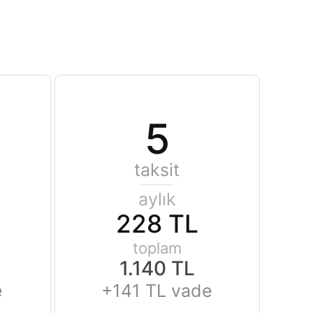
5
taksit
aylık
228 TL
toplam
1.140 TL
e
+141 TL vade