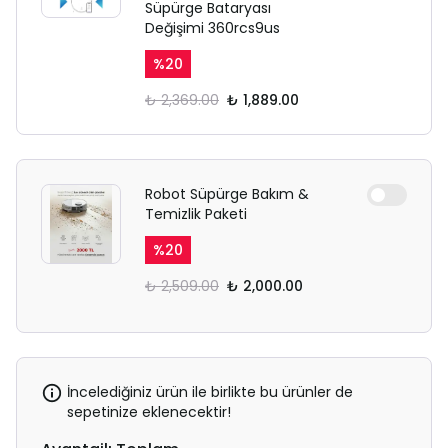
Süpürge Bataryası
Değişimi 360rcs9us
%
20
₺ 2,369.00
₺ 1,889.00
Robot Süpürge Bakım &
Temizlik Paketi
%
20
₺ 2,509.00
₺ 2,000.00
İncelediğiniz ürün ile birlikte bu ürünler de
sepetinize eklenecektir!