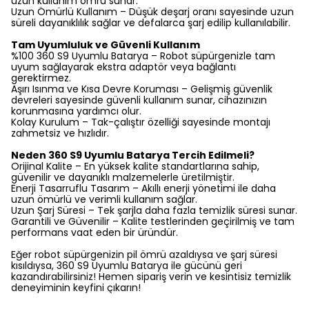
uzun kullanım ömrü sunar.
Uzun Ömürlü Kullanım – Düşük deşarj oranı sayesinde uzun
süreli dayanıklılık sağlar ve defalarca şarj edilip kullanılabilir.
Tam Uyumluluk ve Güvenli Kullanım
%100 360 S9 Uyumlu Batarya – Robot süpürgenizle tam
uyum sağlayarak ekstra adaptör veya bağlantı
gerektirmez.
Aşırı Isınma ve Kısa Devre Koruması – Gelişmiş güvenlik
devreleri sayesinde güvenli kullanım sunar, cihazınızın
korunmasına yardımcı olur.
Kolay Kurulum – Tak-çalıştır özelliği sayesinde montajı
zahmetsiz ve hızlıdır.
Neden 360 S9 Uyumlu Batarya Tercih Edilmeli?
Orijinal Kalite – En yüksek kalite standartlarına sahip,
güvenilir ve dayanıklı malzemelerle üretilmiştir.
Enerji Tasarruflu Tasarım – Akıllı enerji yönetimi ile daha
uzun ömürlü ve verimli kullanım sağlar.
Uzun Şarj Süresi – Tek şarjla daha fazla temizlik süresi sunar.
Garantili ve Güvenilir – Kalite testlerinden geçirilmiş ve tam
performans vaat eden bir üründür.
Eğer robot süpürgenizin pil ömrü azaldıysa ve şarj süresi
kısıldıysa, 360 S9 Uyumlu Batarya ile gücünü geri
kazandırabilirsiniz! Hemen sipariş verin ve kesintisiz temizlik
deneyiminin keyfini çıkarın!