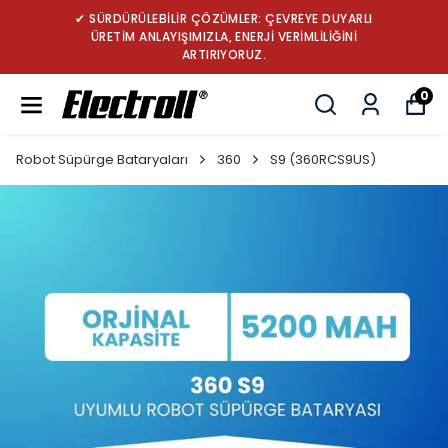
✔ SÜRDÜRÜLEBİLİR ÇÖZÜMLER: ÇEVREYE DUYARLI
ÜRETİM ANLAYIŞIMIZLA, ENERJİ VERİMLİLİĞİNİ
ARTIRIYORUZ.
0
Robot Süpürge Bataryaları
360
S9 (360RCS9US)