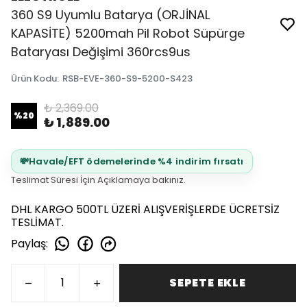
360 S9 Uyumlu Batarya (ORJİNAL
KAPASİTE) 5200mah Pil Robot Süpürge
Bataryası Değişimi 360rcs9us
Ürün Kodu
:
RSB-EVE-360-S9-5200-S423
₺ 2,369.00
%
20
₺ 1,889.00
💸
Havale/EFT ödemelerinde %4 indirim fırsatı
Teslimat Süresi İçin Açıklamaya bakınız.
DHL KARGO 500TL ÜZERİ ALIŞVERİŞLERDE ÜCRETSİZ
TESLİMAT.
Paylaş
:
SEPETE EKLE