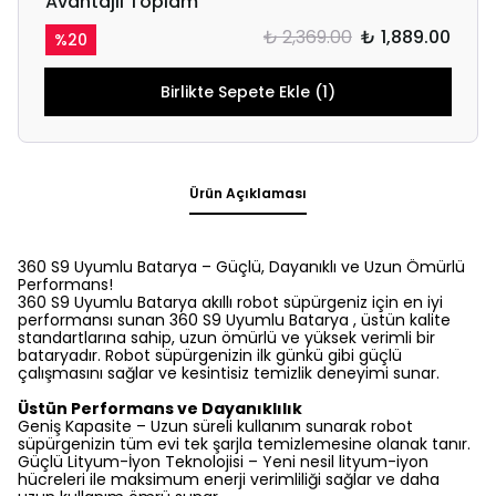
Avantajlı Toplam
₺ 2,369.00
₺ 1,889.00
%
20
Birlikte Sepete Ekle (1)
Ürün Açıklaması
360 S9 Uyumlu Batarya – Güçlü, Dayanıklı ve Uzun Ömürlü
Performans!
360 S9 Uyumlu Batarya akıllı robot süpürgeniz için en iyi
performansı sunan 360 S9 Uyumlu Batarya , üstün kalite
standartlarına sahip, uzun ömürlü ve yüksek verimli bir
bataryadır. Robot süpürgenizin ilk günkü gibi güçlü
çalışmasını sağlar ve kesintisiz temizlik deneyimi sunar.
Üstün Performans ve Dayanıklılık
Geniş Kapasite – Uzun süreli kullanım sunarak robot
süpürgenizin tüm evi tek şarjla temizlemesine olanak tanır.
Güçlü Lityum-İyon Teknolojisi – Yeni nesil lityum-iyon
hücreleri ile maksimum enerji verimliliği sağlar ve daha