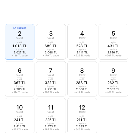
En Popüler
2
3
4
5
taksit
taksit
taksit
taksit
aylık
aylık
aylık
aylık
1.013 TL
689 TL
528 TL
431 TL
toplam
toplam
toplam
toplam
2.027 TL
2.068 TL
2.111 TL
2.156 TL
+138 TL vade
+179 TL vade
+222 TL vade
+267 TL vade
6
7
8
9
taksit
taksit
taksit
taksit
aylık
aylık
aylık
aylık
367 TL
322 TL
288 TL
262 TL
toplam
toplam
toplam
toplam
2.203 TL
2.251 TL
2.306 TL
2.357 TL
+314 TL vade
+362 TL vade
+417 TL vade
+468 TL vade
10
11
12
taksit
taksit
taksit
aylık
aylık
aylık
241 TL
225 TL
211 TL
toplam
toplam
toplam
2.414 TL
2.473 TL
2.535 TL
+525 TL vade
+584 TL vade
+646 TL vade