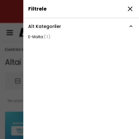
✔ SÜRDÜRÜLEBİLİR ÇÖZÜMLER: ÇEVREYE DUYARLI
Filtrele
ÜRETİM ANLAYIŞIMIZLA, ENERJİ VERİMLİLİĞİNİ
ARTIRIYORUZ.
Alt Kategoriler
0
E-Malta
(
1
)
Elektrikli Moped Bataryaları
Altai
1
ürün
Filtrele
Sırala