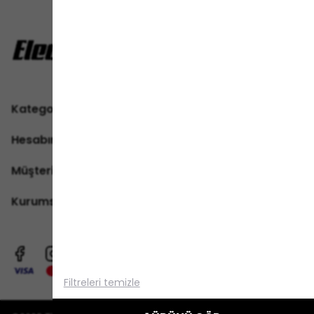
Kategoriler
Hesabım
Müşteri Hizmetleri
Kurumsal
Alışveriş deneyiminizi iyileştirmek için
yasal düzenlemelere uygun çerezler
(cookies) kullanıyoruz. Detaylı bilgiye
Gizlilik ve Çerez Politikası
sayfamızdan
Filtreleri temizle
erişebilirsiniz.
Anladım