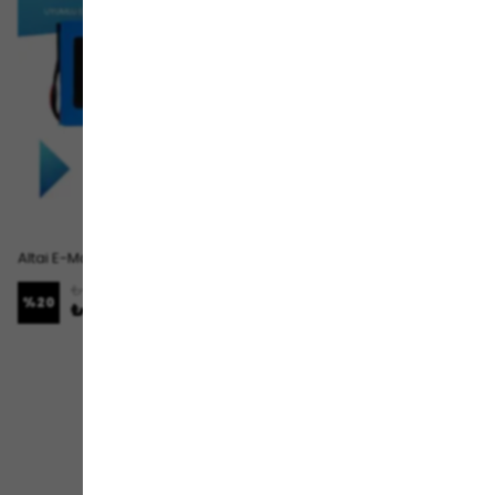
Altai E-Malta Batarya (Standart Kapasite) LiFePO4 72V 60Ah Elektrikli Motosiklet Bataryası
₺ 56,879.00
%
20
₺ 45,499.00
1