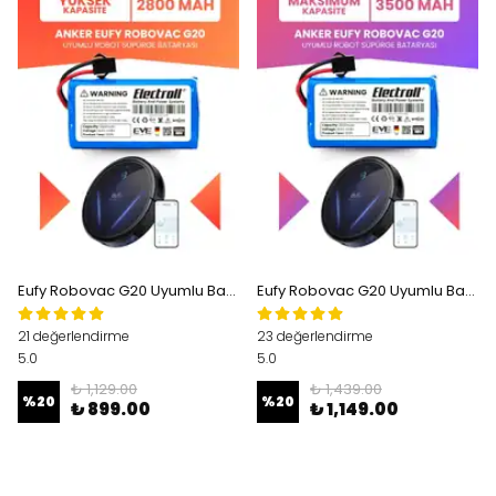
Eufy Robovac G20 Uyumlu Batarya (YÜKSEK KAPASİTE) 2800mah Pil Robot Süpürge Bataryası T2257
Eufy Robovac G20 Uyumlu Batarya (MAKSİMUM KAPASİTE) 3500mah Robot Süpürge Bataryası T2257
21 değerlendirme
23 değerlendirme
5.0
5.0
₺ 1,129.00
₺ 1,439.00
%
20
%
20
₺ 899.00
₺ 1,149.00