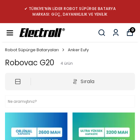
✔ TÜRKİYE’NİN LİDER ROBOT SÜPÜRGE BATARYA
MARKASI: GÜÇ, DAYANIKLILIK VE YENİLİK
0
Robot Süpürge Bataryaları
Anker Eufy
Robovac G20
4
ürün
Sırala