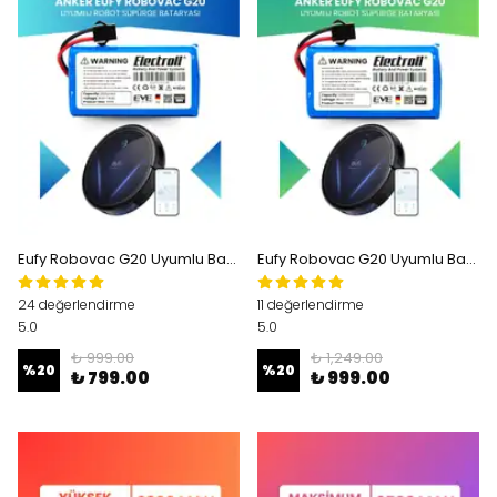
Eufy Robovac G20 Uyumlu Batarya (ORJİNAL KAPASİTE) 2600mah Pil Robot Süpürge Batarya Değişimi
Eufy Robovac G20 Uyumlu Batarya (YÜKSEK KAPASİTE) 3200mah Pil Robot Süpürge Batarya Değişimi
24 değerlendirme
11 değerlendirme
5.0
5.0
₺ 999.00
₺ 1,249.00
%
20
%
20
₺ 799.00
₺ 999.00