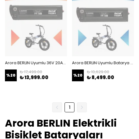
Arora BERLIN Uyumlu 36V 20Ah (Yüksek Kapasite) Güçlendirilmiş Elektrikli Bisiklet Bataryası
Arora BERLIN Uyumlu Batarya (Standart Kapasite) 36V 10Ah Güçlendirilmiş Elektrikli Bisiklet Bataryası
₺ 17,499.00
₺ 10,629.00
%
20
%
20
₺ 13,999.00
₺ 8,499.00
1
Arora BERLIN Elektrikli
Bisiklet Bataryaları