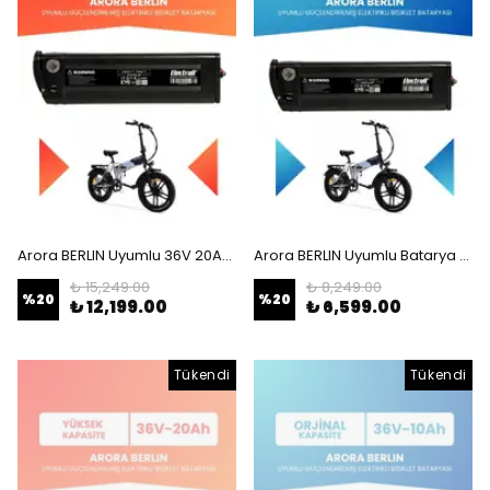
Arora BERLIN Uyumlu 36V 20Ah (Yüksek Kapasite) Güçlendirilmiş Elektrikli Bisiklet Batarya Tamir, Revizyon ve Pil Yenileme
Arora BERLIN Uyumlu Batarya (Standart Kapasite) 36V 10Ah Güçlendirilmiş Elektrikli Bisiklet Batarya Tamir, Revizyon ve Pil Yenileme
₺ 15,249.00
₺ 8,249.00
%
20
%
20
₺ 12,199.00
₺ 6,599.00
Tükendi
Tükendi