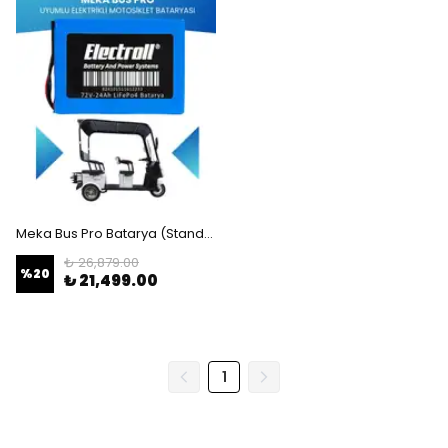
Meka Bus Pro Batarya (Standart Kapasite) LiFePO4 72V 24Ah Elektrikli Motosiklet Bataryası
₺ 26,879.00
%
20
₺ 21,499.00
1