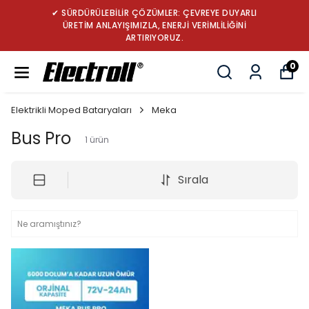
ÜRDÜRÜLEBİLİR ÇÖZÜMLER: ÇEVREYE DUYARLI
✔ 
RETİM ANLAYIŞIMIZLA, ENERJİ VERİMLİLİĞİNİ
ARTIRIYORUZ.
0
Elektrikli Moped Bataryaları
Meka
Bus Pro
1
ürün
Sırala