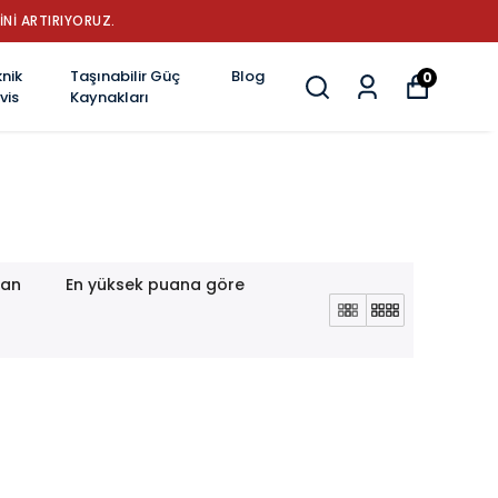
 BATARYA MARKASI: GÜÇ, DAYANIKLILIK VE YENİLİK
nik
Taşınabilir Güç
Blog
0
vis
Kaynakları
lan
En yüksek puana göre