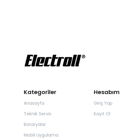
Kategoriler
Hesabım
Anasayfa
Giriş Yap
Teknik Servis
Kayıt Ol
Bataryalar
Mobil Uygulama