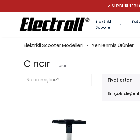
Elektrikli
Bat
Scooter
Elektrikli Scooter Modelleri
Yenilenmiş Ürünler
Cıncır
1
ürün
Fiyat artan
En çok değenl