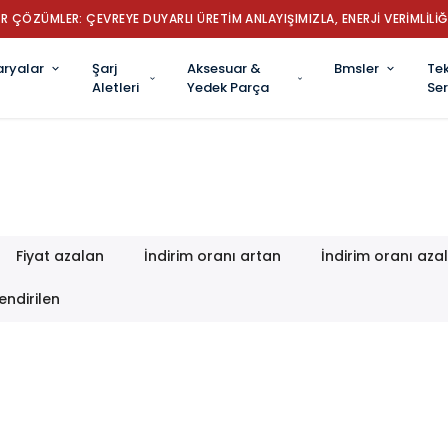
✔ TÜRKİYE’NİN LİDER ROBOT SÜPÜRGE
aryalar
Şarj
Aksesuar &
Bmsler
Tek
Aletleri
Yedek Parça
Ser
Fiyat azalan
İndirim oranı artan
İndirim oranı aza
endirilen