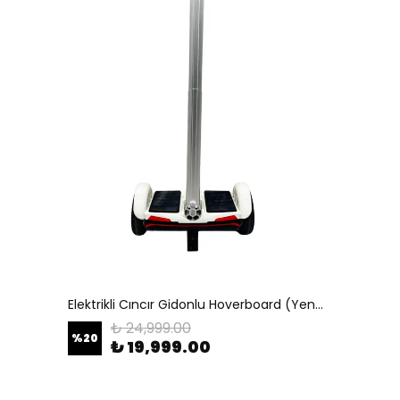
Elektrikli Cıncır Gidonlu Hoverboard (Yenilenmiş Ürün)
₺ 24,999.00
%
20
₺ 19,999.00