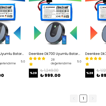
Deenkee Dk700 Uyumlu Batarya (ORJİNAL KAPASİTE) 2600mah Pil Akıllı Robot Süpürge Bataryası
Deenkee Dk700 Uyumlu Batarya (ULTRA YÜKSEK KAPASİTE) 3200mah Pil Akıllı Robot Süpürge Bataryası
28
5.0
5.0
erlendirme
değerlendirme
₺ 1,249.00
₺ 1,1
%
20
%
20
00
₺ 999.00
₺ 8
1