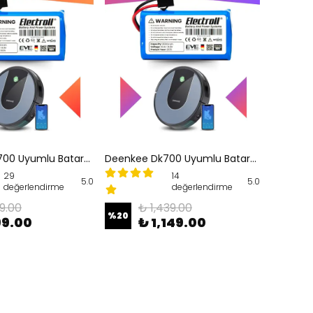
Deenkee Dk700 Uyumlu Batarya (YÜKSEK KAPASİTE) 2800mah Pil Akıllı Robot Süpürge Bataryası
Deenkee Dk700 Uyumlu Batarya (MAKSİMUM KAPASİTE) 3500mah Pil Akıllı Robot Süpürge Bataryası
29
14
5.0
5.0
değerlendirme
değerlendirme
29.00
₺ 1,439.00
%
20
99.00
₺ 1,149.00