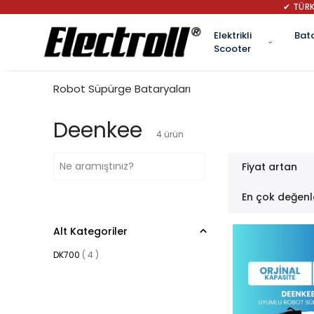
✔ TÜRK
Elektrikli
Bat
Scooter
Robot Süpürge Bataryaları
Deenkee
4
ürün
Fiyat artan
En çok değenl
Alt Kategoriler
DK700
(
4
)