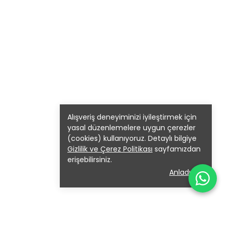
aksimum düzeyde korunmaktadır.
 yapısı sayesinde düzenli şarj-deşarj döngülerine
yesinde süpürgenizin daha uzun süre çalışmasını
ntajları Sunar?
hazınızın performansı istikrarlı hâle
 hatası gibi sorunlarla karşılaşma riski
kee Robot süpürge Bataryaları üreticisi
Alışveriş deneyiminizi iyileştirmek için
ile
r. Böylece kullanıcılar, hem üretim kalitesinden
yasal düzenlemelere uygun çerezler
(cookies) kullanıyoruz. Detaylı bilgiye
Gizlilik ve Çerez Politikası
sayfamızdan
 kısa sürede adresinize ulaştırılmaktadır. Bu
erişebilirsiniz.
Anladım
ın Almalısınız?
 artık yeterli süre çalışmıyorsa, yeni bir
ğil,
orijinal Deenkee Robot süpürge
aynı zamanda güvenlik açısından da üstünlük