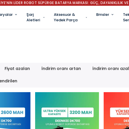
İYE’NİN LİDER ROBOT SÜPÜRGE BATARYA MARKASI: GÜÇ, DAYANIKLILIK VE 
aryalar
Şarj
Aksesuar &
Bmsler
Tek
Aletleri
Yedek Parça
Ser
Fiyat azalan
İndirim oranı artan
İndirim oranı aza
endirilen