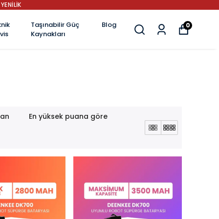
YENİLİK
nik
Taşınabilir Güç
Blog
0
vis
Kaynakları
lan
En yüksek puana göre