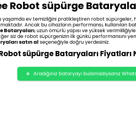
e Robot süpürge Bataryala
yaşamda ev temizliğini pratikleştiren robot süpürgeler, 
maktadır. Ancak bu cihazların performansı, kullanılan batar
e Bataryaları
, uzun ömürlü yapısı ve yüksek verimliliğiyl
Eğer siz de robot süpürgenizin ilk günkü performansını ye
yaları satın al
seçeneğiyle doğru yerdesiniz.
obot süpürge Bataryaları Fiyatları 
ullanıcılarının en sık sorduğu sorulardan biri:
Deenkee Ro
ktedir? Fiyatlar, bataryanın kapasitesine, kullanılan hücre
Aradığınız bataryayı bulamadıysanız Whatsa
termektedir.
Kaliteli Deenkee Robot süpürge Bataryala
ömrü sunduğu için maliyetini kısa sürede amorti edebilmek
t süpürge Bataryaları ne kadar
diye merak edenler içi
yalar dönemsel
indirimler
ve özel
kampanya
fırsatlarıy
r. Böylece yüksek kalite, bütçenizi zorlamadan ulaşılabilir
obot süpürge Bataryaları Özellikleri
kee Robot süpürge Bataryaları
, cihazınızın yazılımı v
r. Bu bataryalar, aşırı ısınmaya, kısa devreye ve aşırı şa