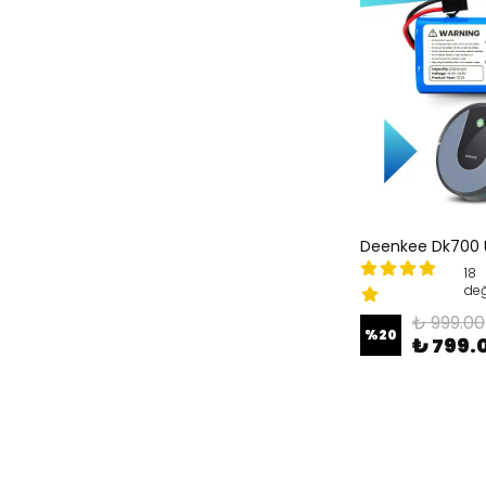
18
değ
₺ 999.00
%
20
₺ 799.