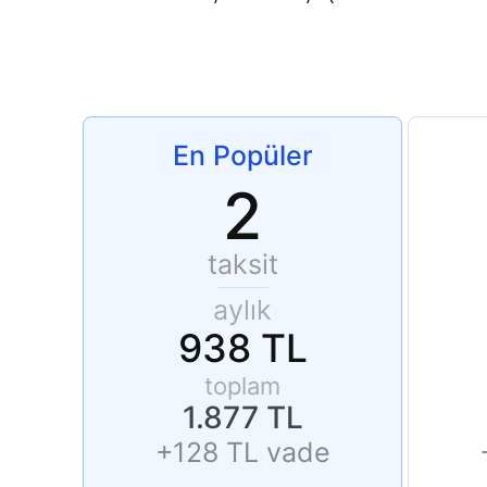
En Popüler
2
taksit
aylık
938 TL
toplam
1.877 TL
+128 TL vade