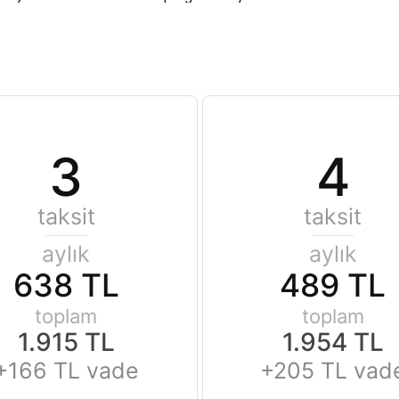
3
4
taksit
taksit
aylık
aylık
638 TL
489 TL
toplam
toplam
1.915 TL
1.954 TL
+166 TL vade
+205 TL vad