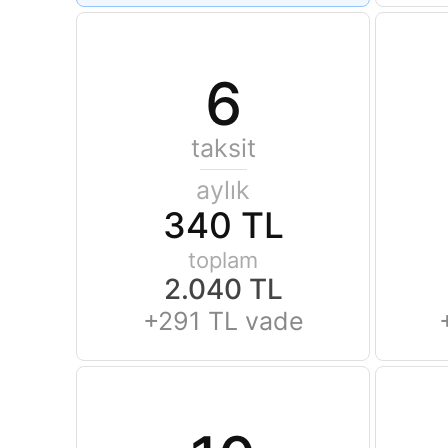
6
taksit
aylık
340 TL
toplam
2.040 TL
+291 TL vade