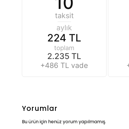
10
taksit
aylık
224 TL
toplam
2.235 TL
+486 TL vade
Yorumlar
Bu ürün için henüz yorum yapılmamış.