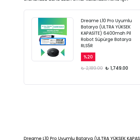
Dreame L10 Pro Uyumlu
Batarya (ULTRA YÜKSEK
KAPASİTE) 6400mah Pil
Robot Süpürge Batarya
RLS5R
%
20
₺ 2,189.00
₺ 1,749.00
Dreame L10 Pro Uyumlu Batarya (ULTRA YÜKSEK KAPAS