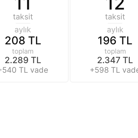
11
12
taksit
taksit
aylık
aylık
208 TL
196 TL
toplam
toplam
2.289 TL
2.347 TL
+540 TL vade
+598 TL vad