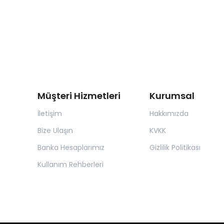
Müşteri Hizmetleri
Kurumsal
İletişim
Hakkımızda
Bize Ulaşın
KVKK
Banka Hesaplarımız
Gizlilik Politikası
Kullanım Rehberleri