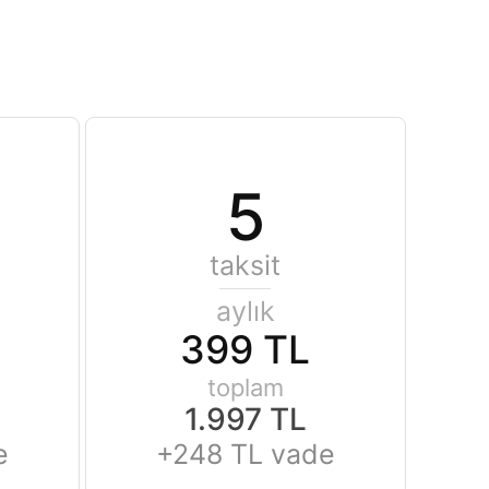
5
taksit
aylık
399 TL
toplam
1.997 TL
e
+248 TL vade