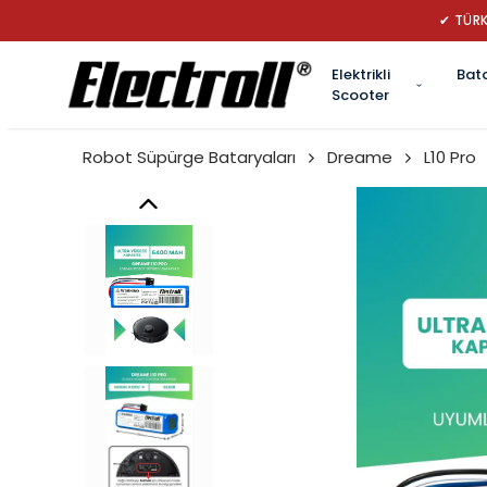
✔ TÜRK
Elektrikli
Bat
Scooter
Robot Süpürge Bataryaları
Dreame
L10 Pro