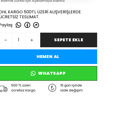
Teslimat Süresi İçin Açıklamaya bakınız.
DHL KARGO 500TL ÜZERİ ALIŞVERİŞLERDE
ÜCRETSİZ TESLİMAT.
Paylaş
:
SEPETE EKLE
HEMEN AL
WHATSAPP
500 TL üzeri
15 gün içinde
ücretsiz kargo
iade değişim