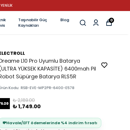
YENİLİK
nik
Taşınabilir Güç
Blog
0
vis
Kaynakları
ELECTROLL
Dreame L10 Pro Uyumlu Batarya
(ULTRA YÜKSEK KAPASİTE) 6400mah Pil
Robot Süpürge Batarya RLS5R
Ürün Kodu
:
RSB-EVE-MP2PR-6400-E578
₺ 2,189.00
%
20
₺ 1,749.00
💸
Havale/EFT ödemelerinde %4 indirim fırsatı