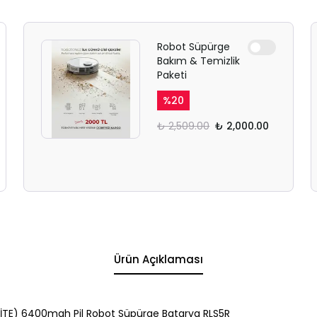
Robot Süpürge
Bakım & Temizlik
Paketi
%
20
₺ 2,509.00
₺ 2,000.00
Ürün Açıklaması
İTE) 6400mah Pil Robot Süpürge Batarya RLS5R