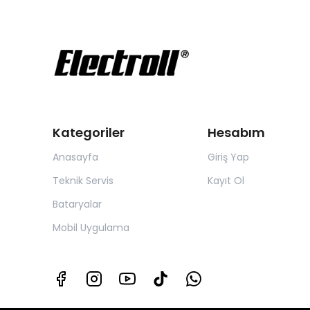
Kategoriler
Hesabım
Anasayfa
Giriş Yap
Teknik Servis
Kayıt Ol
Bataryalar
Mobil Uygulama