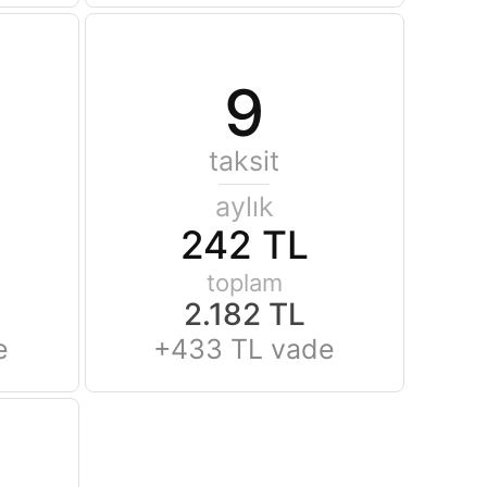
9
taksit
aylık
242 TL
toplam
2.182 TL
e
+433 TL vade