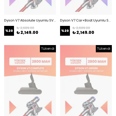
Dyson V7 Absolute Uyumlu SV11 Batarya (MAKSİMUM KAPASİTE) 21.6 V 3000mah Dikey Süpürge Bataryası
Dyson V7 Car+Boat Uyumlu SV11 Batarya (MAKSİMUM KAPASİTE) 21.6 V 3000mah Dikey Süpürge Bataryası
₺ 2,689.00
₺ 2,689.00
%
20
%
20
₺ 2,149.00
₺ 2,149.00
Tükendi
Tükendi