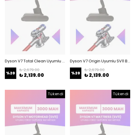
Dyson V7 Total Clean Uyumlu SV11 Batarya (MAKSİMUM KAPASİTE) 21.6 V 3000mah Dikey Süpürge Bataryası
Dyson V7 Origin Uyumlu SV11 Batarya (MAKSİMUM KAPASİTE) 21.6 V 3000mah Dikey Süpürge Bataryası
₺ 2,679.00
₺ 2,679.00
%
20
%
20
₺ 2,139.00
₺ 2,139.00
Tükendi
Tükendi