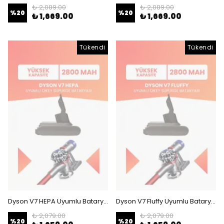
₺ 2,089.00
₺ 2,089.00
%
20
%
20
₺ 1,669.00
₺ 1,669.00
Tükendi
Tükendi
Dyson V7 HEPA Uyumlu Batarya (YÜKSEK KAPASİTE) 21.6 V 2800mah Dikey Süpürge Bataryası
Dyson V7 Fluffy Uyumlu Batarya (YÜKSEK KAPASİTE) 21.6 V 2800mah Dikey Süpürge Bataryası
₺ 2,079.00
₺ 2,079.00
%
20
%
20