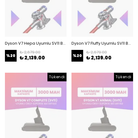
Dyson V7 Hepa Uyumlu SV11 Batarya (MAKSİMUM KAPASİTE) 21.6 V 3000mah Dikey Süpürge Bataryası
Dyson V7 Fluffy Uyumlu SV11 Batarya (MAKSİMUM KAPASİTE) 21.6 V 3000mah Dikey Süpürge Bataryası
₺ 2,679.00
₺ 2,679.00
%
20
%
20
₺ 2,139.00
₺ 2,139.00
Tükendi
Tükendi