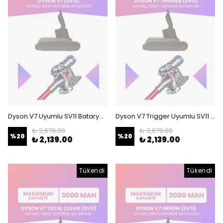
Dyson V7 Uyumlu SV11 Batarya (MAKSİMUM KAPASİTE) 21.6 V 3000mah Dikey Süpürge Bataryası
Dyson V7 Trigger Uyumlu SV11 Batarya (MAKSİMUM KAPASİTE) 21.6 V 3000mah Dikey Süpürge Bataryası
₺ 2,679.00
₺ 2,679.00
%
20
%
20
₺ 2,139.00
₺ 2,139.00
Tükendi
Tükendi