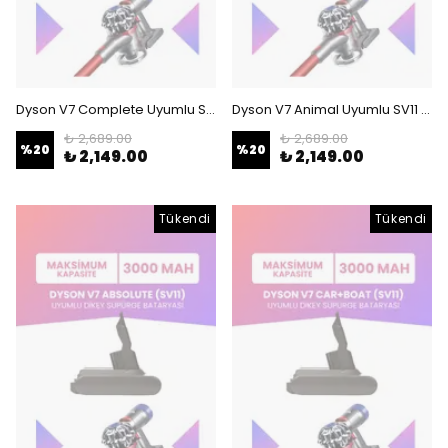
Dyson V7 Complete Uyumlu SV11 Batarya (MAKSİMUM KAPASİTE) 21.6 V 3000mah Dikey Süpürge Bataryası
Dyson V7 Animal Uyumlu SV11 Batarya (MAKSİMUM KAPASİTE) 21.6 V 3000mah Dikey Süpürge Bataryası
₺ 2,689.00
₺ 2,689.00
%
20
%
20
₺ 2,149.00
₺ 2,149.00
Tükendi
Tükendi