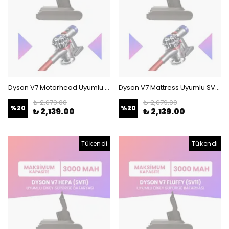
Dyson V7 Motorhead Uyumlu SV11 Batarya (MAKSİMUM KAPASİTE) 21.6 V 3000mah Dikey Süpürge Bataryası
Dyson V7 Mattress Uyumlu SV11 Batarya (MAKSİMUM KAPASİTE) 21.6 V 3000mah Dikey Süpürge Bataryası
₺ 2,679.00
₺ 2,679.00
%
20
%
20
₺ 2,139.00
₺ 2,139.00
Tükendi
Tükendi