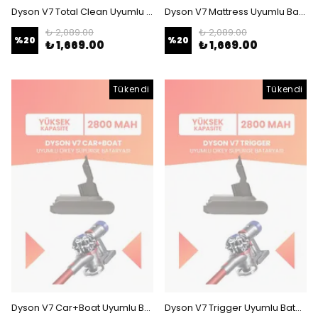
Dyson V7 Total Clean Uyumlu Batarya (YÜKSEK KAPASİTE) 21.6 V 2800mah Dikey Süpürge Bataryası
Dyson V7 Mattress Uyumlu Batarya (YÜKSEK KAPASİTE) 21.6 V 2800mah Dikey Süpürge Bataryası
₺ 2,089.00
₺ 2,089.00
%
20
%
20
₺ 1,669.00
₺ 1,669.00
Tükendi
Tükendi
Dyson V7 Car+Boat Uyumlu Batarya (YÜKSEK KAPASİTE) 21.6 V 2800mah Dikey Süpürge Bataryası
Dyson V7 Trigger Uyumlu Batarya (YÜKSEK KAPASİTE) 21.6 V 2800mah Dikey Süpürge Bataryası