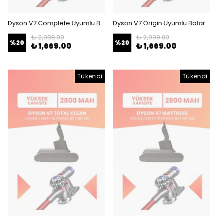
Dyson V7 Complete Uyumlu Batarya (YÜKSEK KAPASİTE) 21.6 V 2800mah Dikey Süpürge Bataryası
Dyson V7 Origin Uyumlu Batarya (YÜKSEK KAPASİTE) 21.6 V 2800mah Dikey Süpürge Bataryası
₺ 2,089.00
₺ 2,089.00
%
20
%
20
₺ 1,669.00
₺ 1,669.00
Tükendi
Tükendi