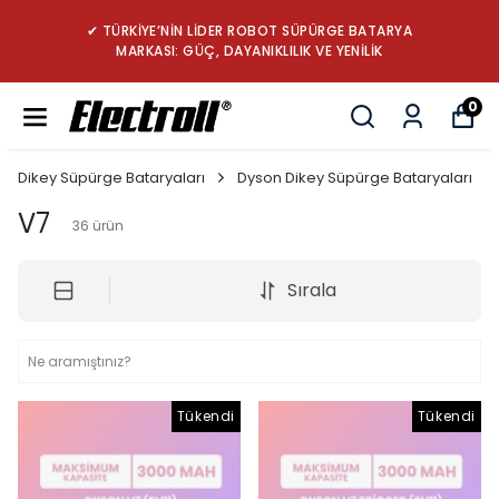
✔ TÜRKİYE’NİN LİDER ROBOT SÜPÜRGE BATARYA
MARKASI: GÜÇ, DAYANIKLILIK VE YENİLİK
0
Dikey Süpürge Bataryaları
Dyson Dikey Süpürge Bataryaları
V7
36
ürün
Sırala
Tükendi
Tükendi