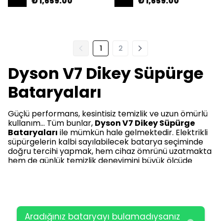
₺ 1,659.00
₺ 1,659.00
1
2
Dyson V7 Dikey Süpürge
Bataryaları
Güçlü performans, kesintisiz temizlik ve uzun ömürlü
kullanım… Tüm bunlar,
Dyson V7 Dikey Süpürge
Bataryaları
ile mümkün hale gelmektedir. Elektrikli
süpürgelerin kalbi sayılabilecek batarya seçiminde
doğru tercihi yapmak, hem cihaz ömrünü uzatmakta
hem de günlük temizlik deneyimini büyük ölçüde
kolaylaştırmaktadır. Şimdi, en
kaliteli
,
dayanıklı
ve
orijinal
batarya seçeneklerini keşfetme zamanı!
Dyson V7 Dikey Süpürge Bataryaları
Fiyatları Nedir?
Aradığınız bataryayı bulamadıysanız