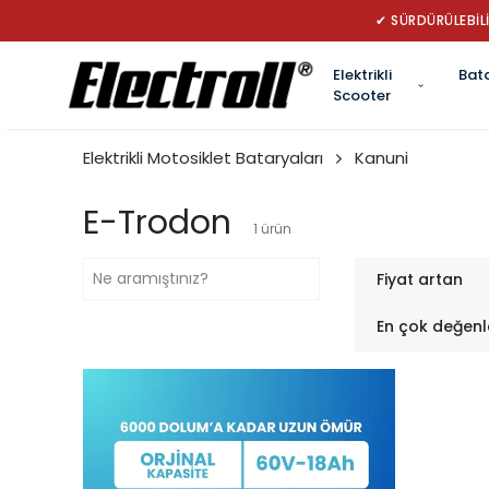
✔ SÜRDÜRÜLEBİLİ
Elektrikli
Bat
Scooter
Elektrikli Motosiklet Bataryaları
Kanuni
E-Trodon
1
ürün
Fiyat artan
En çok değenl