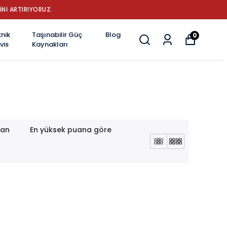
İNİ ARTIRIYORUZ.
nik
Taşınabilir Güç
Blog
0
vis
Kaynakları
lan
En yüksek puana göre