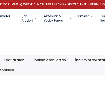
R ÇÖZÜMLER: ÇEVREYE DUYARLI ÜRETİM ANLAYIŞIMIZLA, ENERJİ VERİMLİLİĞ
aryalar
Şarj
Aksesuar &
Bmsler
Tek
Aletleri
Yedek Parça
Ser
Fiyat azalan
İndirim oranı artan
İndirim oranı aza
endirilen