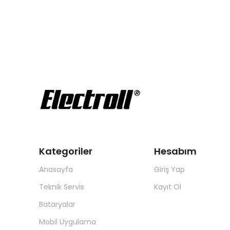
Kategoriler
Hesabım
Anasayfa
Giriş Yap
Teknik Servis
Kayıt Ol
Bataryalar
Mobil Uygulama