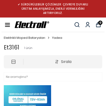
✔ SÜRDÜRÜLEBİLİR ÇÖZÜMLER: ÇEVREYE DUYARLI
ÜRETİM ANLAYIŞIMIZLA, ENERJİ VERİMLİLİĞİNİ
ARTIRIYORUZ.
0
Elektrikli Moped Bataryaları
Yadea
Et3161
1
ürün
Sırala