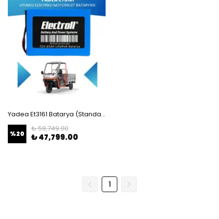
Yadea Et3161 Batarya (Standart Kapasite) LiFePO4 72V 63Ah Elektrikli Motosiklet Bataryası
₺ 59,749.00
%
20
₺ 47,799.00
1