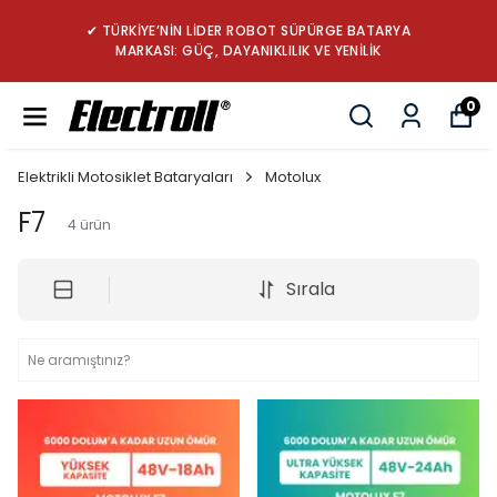
✔ TÜRKİYE’NİN LİDER ROBOT SÜPÜRGE BATARYA
MARKASI: GÜÇ, DAYANIKLILIK VE YENİLİK
0
Elektrikli Motosiklet Bataryaları
Motolux
F7
4
ürün
Sırala