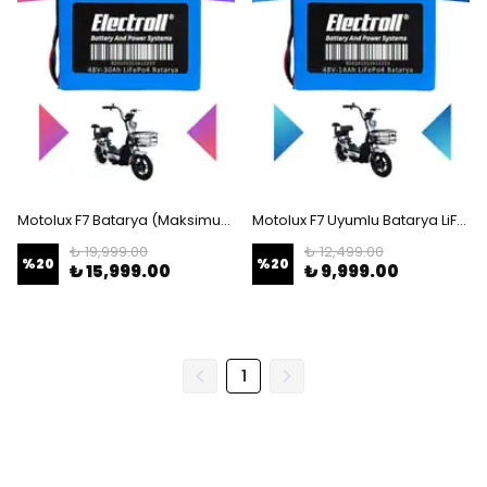
Motolux F7 Batarya (Maksimum Kapasite) LiFePO4 48V 30Ah Elektrikli Motorsiklet Bataryası
Motolux F7 Uyumlu Batarya LiFePO4 48V 14Ah Elektrikli Motorsiklet Bataryası
₺ 19,999.00
₺ 12,499.00
%
20
%
20
₺ 15,999.00
₺ 9,999.00
1