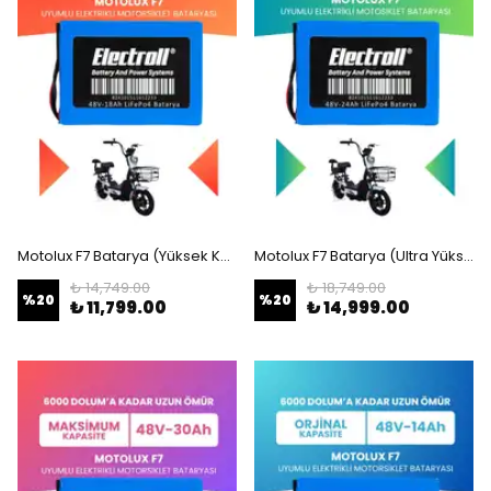
Motolux F7 Batarya (Yüksek Kapasite) LiFePO4 48V 18Ah Elektrikli Motorsiklet Bataryası
Motolux F7 Batarya (Ultra Yüksek Kapasite) LiFePO4 48V 24Ah Elektrikli Motorsiklet Bataryası
₺ 14,749.00
₺ 18,749.00
%
20
%
20
₺ 11,799.00
₺ 14,999.00