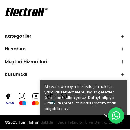
Kategoriler
Hesabım
Müşteri Hizmetleri
Kurumsal
Alışveriş deneyiminizi iyileştirmek için
yasal düzenlemelere uygun çerezler
(cookies) kullanıyoruz. Detaylı bilgiye
Gizlilik ve Çerez Politikası
sayfamızdan
erişebilirsiniz.
Anladım
©2025 Tüm Hakları Saklıdır - Seus Teknoloji İç ve Dış Tic. Ltd. Şti.