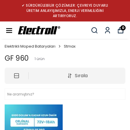
✔ SÜRDÜRÜLEBİLİR ÇÖZÜMLER: ÇEVREYE DUYARLI
ÜRETİM ANLAYIŞIMIZLA, ENERJİ VERİMLİLİĞİNİ
ARTIRIYORUZ.
0
Elektrikli Moped Bataryaları
Stmax
GF 960
1
ürün
Sırala