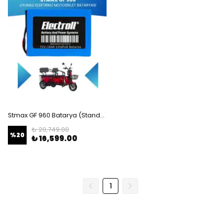
Stmax GF 960 Batarya (Standart Kapasite) LiFePO4 72V 18Ah Elektrikli Motosiklet Bataryası
₺ 20,749.00
%
20
₺ 16,599.00
1