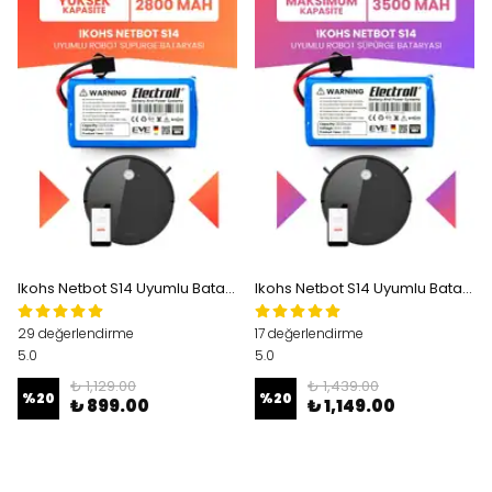
Ikohs Netbot S14 Uyumlu Batarya (YÜKSEK KAPASİTE) 2800mah Pil Robot Süpürge Bataryası
Ikohs Netbot S14 Uyumlu Batarya (MAKSİMUM KAPASİTE) 3500mah Pil Robot Süpürge Bataryası
29 değerlendirme
17 değerlendirme
5.0
5.0
₺ 1,129.00
₺ 1,439.00
%
20
%
20
₺ 899.00
₺ 1,149.00