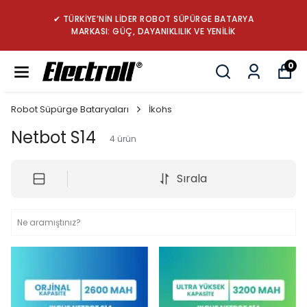
✔ TÜRKİYE’NİN LİDER ROBOT SÜPÜRGE BATARYA
MARKASI: GÜÇ, DAYANIKLILIK VE YENİLİK
0
Robot Süpürge Bataryaları
İkohs
Netbot S14
4
ürün
Sırala