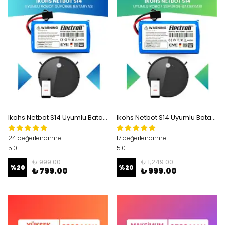
Ikohs Netbot S14 Uyumlu Batarya (ORJİNAL KAPASİTE) 2600mah Pil Robot Süpürge Bataryası
Ikohs Netbot S14 Uyumlu Batarya (ULTRA YÜKSEK KAPASİTE) 3200mah Pil Robot Süpürge Bataryası
24 değerlendirme
17 değerlendirme
5.0
5.0
₺ 999.00
₺ 1,249.00
%
20
%
20
₺ 799.00
₺ 999.00