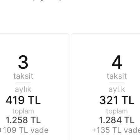
3
4
taksit
taksit
aylık
aylık
419 TL
321 TL
toplam
toplam
1.258 TL
1.284 TL
+109 TL vade
+135 TL vad