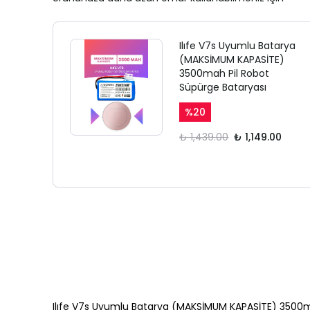
Ilıfe V7s Uyumlu Batarya
(MAKSİMUM KAPASİTE)
3500mah Pil Robot
Süpürge Bataryası
%
20
₺ 1,439.00
₺ 1,149.00
Ilıfe V7s Uyumlu Batarya (MAKSİMUM KAPASİTE) 3500m