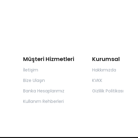
Müşteri Hizmetleri
Kurumsal
İletişim
Hakkımızda
Bize Ulaşın
KVKK
Banka Hesaplarımız
Gizlilik Politikası
Kullanım Rehberleri