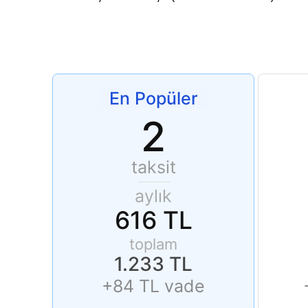
En Popüler
2
taksit
aylık
616 TL
toplam
1.233 TL
+84 TL vade