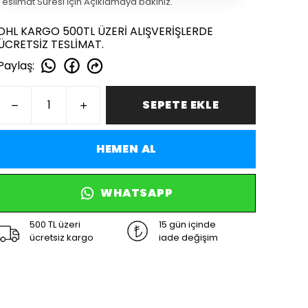
Teslimat Süresi İçin Açıklamaya bakınız.
DHL KARGO 500TL ÜZERİ ALIŞVERİŞLERDE
ÜCRETSİZ TESLİMAT.
Paylaş
:
SEPETE EKLE
HEMEN AL
WHATSAPP
500 TL üzeri
15 gün içinde
ücretsiz kargo
iade değişim