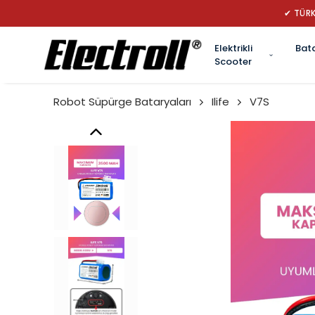
✔ TÜRK
Elektrikli
Bat
Scooter
Robot Süpürge Bataryaları
Ilife
V7S