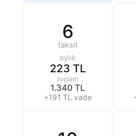
6
taksit
aylık
223 TL
toplam
1.340 TL
+191 TL vade