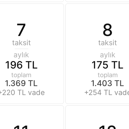
7
8
taksit
taksit
aylık
aylık
196 TL
175 TL
toplam
toplam
1.369 TL
1.403 TL
+220 TL vade
+254 TL vad