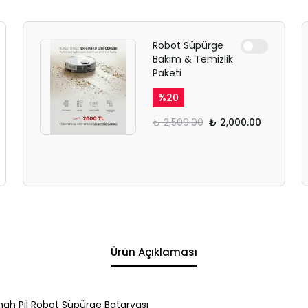
Robot Süpürge
Bakım & Temizlik
Paketi
%
20
₺ 2,509.00
₺ 2,000.00
Ürün Açıklaması
ah Pil Robot Süpürge Bataryası