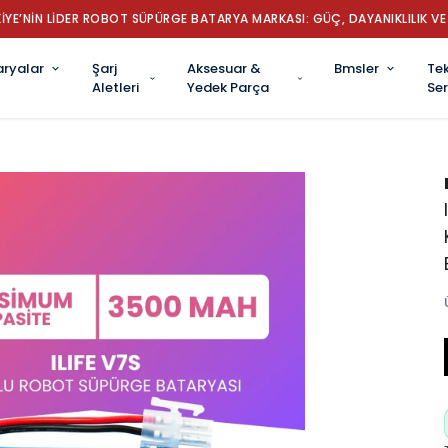
İYE’NİN LİDER ROBOT SÜPÜRGE BATARYA MARKASI: GÜÇ, DAYANIKLILIK VE 
aryalar
Şarj
Aksesuar &
Bmsler
Tek
Aletleri
Yedek Parça
Ser