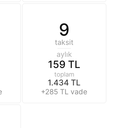
9
taksit
aylık
159 TL
toplam
1.434 TL
e
+285 TL vade