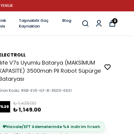
YENİLİK
nik
Taşınabilir Güç
Blog
0
vis
Kaynakları
ELECTROLL
Ilıfe V7s Uyumlu Batarya (MAKSİMUM
KAPASİTE) 3500mah Pil Robot Süpürge
Bataryası
Ürün Kodu
:
RSB-EVE-ILF-B-3500-E621
₺ 1,439.00
%
20
₺ 1,149.00
💸
Havale/EFT ödemelerinde %4 indirim fırsatı