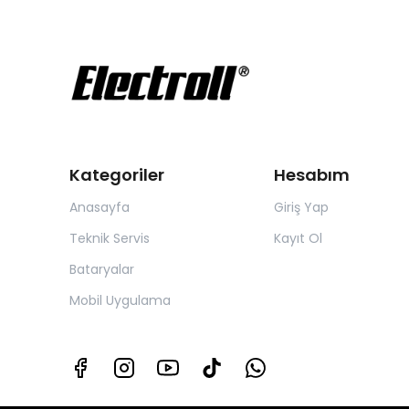
Kategoriler
Hesabım
Anasayfa
Giriş Yap
Teknik Servis
Kayıt Ol
Bataryalar
Mobil Uygulama