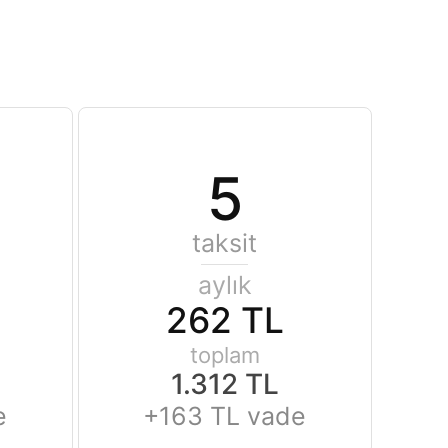
5
taksit
aylık
262 TL
toplam
1.312 TL
e
+163 TL vade