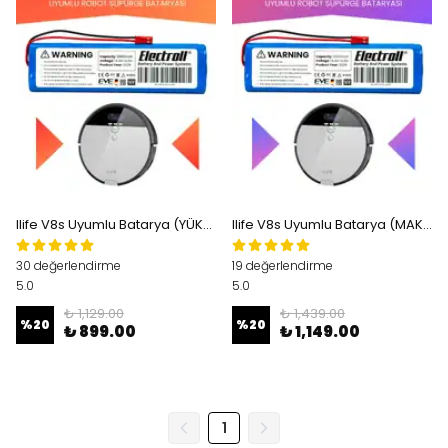
Ilife V8s Uyumlu Batarya (YÜKSEK KAPASİTE) 2800mah Pil Robot Süpürge Bataryası Değişimi
Ilife V8s Uyumlu Batarya (MAKSİMUM KAPASİTE) 3500mah Pil Robot Süpürge Bataryası Değişimi
30 değerlendirme
19 değerlendirme
5.0
5.0
₺ 1,129.00
₺ 1,439.00
%
20
%
20
₺ 899.00
₺ 1,149.00
1