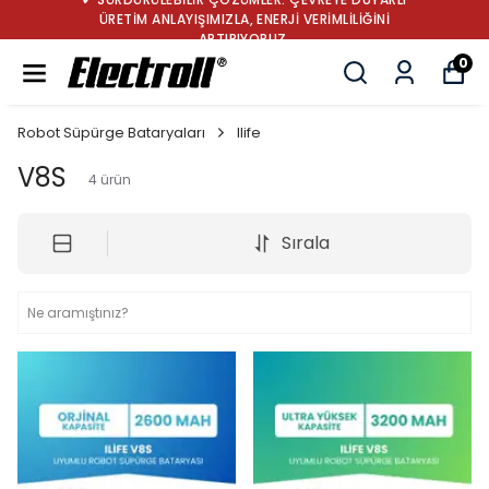
ÜRETİM ANLAYIŞIMIZLA, ENERJİ VERİMLİLİĞİNİ
ARTIRIYORUZ.
0
Robot Süpürge Bataryaları
Ilife
V8S
4
ürün
Sırala