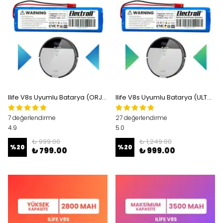
Ilife V8s Uyumlu Batarya (ORJİNAL KAPASİTE) 2600mah Pil Robot Süpürge Bataryası Değişimi
Ilife V8s Uyumlu Batarya (ULTRA YÜKSEK KAPASİTE) 3200mah Pil Robot Süpürge Bataryası Değişimi
7 değerlendirme
27 değerlendirme
4.9
5.0
₺ 999.00
₺ 1,249.00
%
20
%
20
₺ 799.00
₺ 999.00