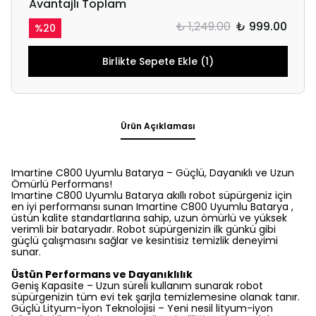
Avantajlı Toplam
₺ 1,249.00
₺ 999.00
%
20
Birlikte Sepete Ekle (1)
Ürün Açıklaması
Imartine C800 Uyumlu Batarya – Güçlü, Dayanıklı ve Uzun
Ömürlü Performans!
Imartine C800 Uyumlu Batarya akıllı robot süpürgeniz için
en iyi performansı sunan Imartine C800 Uyumlu Batarya ,
üstün kalite standartlarına sahip, uzun ömürlü ve yüksek
verimli bir bataryadır. Robot süpürgenizin ilk günkü gibi
güçlü çalışmasını sağlar ve kesintisiz temizlik deneyimi
sunar.
Üstün Performans ve Dayanıklılık
Geniş Kapasite – Uzun süreli kullanım sunarak robot
süpürgenizin tüm evi tek şarjla temizlemesine olanak tanır.
Güçlü Lityum-İyon Teknolojisi – Yeni nesil lityum-iyon