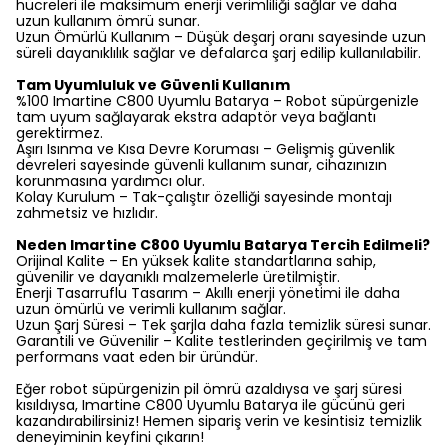
hücreleri ile maksimum enerji verimliliği sağlar ve daha
uzun kullanım ömrü sunar.
Uzun Ömürlü Kullanım – Düşük deşarj oranı sayesinde uzun
süreli dayanıklılık sağlar ve defalarca şarj edilip kullanılabilir.
Tam Uyumluluk ve Güvenli Kullanım
%100 Imartine C800 Uyumlu Batarya – Robot süpürgenizle
tam uyum sağlayarak ekstra adaptör veya bağlantı
gerektirmez.
Aşırı Isınma ve Kısa Devre Koruması – Gelişmiş güvenlik
devreleri sayesinde güvenli kullanım sunar, cihazınızın
korunmasına yardımcı olur.
Kolay Kurulum – Tak-çalıştır özelliği sayesinde montajı
zahmetsiz ve hızlıdır.
Neden Imartine C800 Uyumlu Batarya Tercih Edilmeli?
Orijinal Kalite – En yüksek kalite standartlarına sahip,
güvenilir ve dayanıklı malzemelerle üretilmiştir.
Enerji Tasarruflu Tasarım – Akıllı enerji yönetimi ile daha
uzun ömürlü ve verimli kullanım sağlar.
Uzun Şarj Süresi – Tek şarjla daha fazla temizlik süresi sunar.
Garantili ve Güvenilir – Kalite testlerinden geçirilmiş ve tam
performans vaat eden bir üründür.
Eğer robot süpürgenizin pil ömrü azaldıysa ve şarj süresi
kısıldıysa, Imartine C800 Uyumlu Batarya ile gücünü geri
kazandırabilirsiniz! Hemen sipariş verin ve kesintisiz temizlik
deneyiminin keyfini çıkarın!