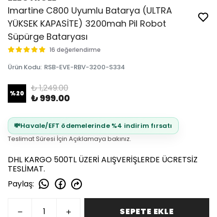
Imartine C800 Uyumlu Batarya (ULTRA
YÜKSEK KAPASİTE) 3200mah Pil Robot
Süpürge Bataryası
16 değerlendirme
Ürün Kodu
:
RSB-EVE-RBV-3200-S334
₺ 1,249.00
%
20
₺ 999.00
💸
Havale/EFT ödemelerinde %4 indirim fırsatı
Teslimat Süresi İçin Açıklamaya bakınız.
DHL KARGO 500TL ÜZERİ ALIŞVERİŞLERDE ÜCRETSİZ
TESLİMAT.
Paylaş
:
SEPETE EKLE