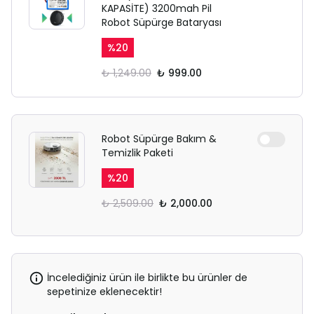
KAPASİTE) 3200mah Pil
Robot Süpürge Bataryası
%
20
₺ 1,249.00
₺ 999.00
Robot Süpürge Bakım &
Temizlik Paketi
%
20
₺ 2,509.00
₺ 2,000.00
İncelediğiniz ürün ile birlikte bu ürünler de
sepetinize eklenecektir!