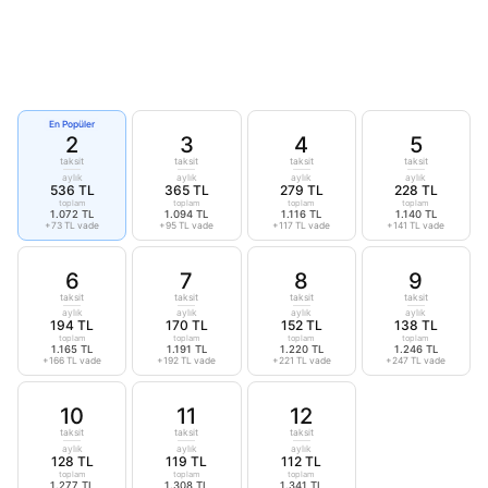
En Popüler
2
3
4
5
taksit
taksit
taksit
taksit
aylık
aylık
aylık
aylık
536 TL
365 TL
279 TL
228 TL
toplam
toplam
toplam
toplam
1.072 TL
1.094 TL
1.116 TL
1.140 TL
+73 TL vade
+95 TL vade
+117 TL vade
+141 TL vade
6
7
8
9
taksit
taksit
taksit
taksit
aylık
aylık
aylık
aylık
194 TL
170 TL
152 TL
138 TL
toplam
toplam
toplam
toplam
1.165 TL
1.191 TL
1.220 TL
1.246 TL
+166 TL vade
+192 TL vade
+221 TL vade
+247 TL vade
10
11
12
taksit
taksit
taksit
aylık
aylık
aylık
128 TL
119 TL
112 TL
toplam
toplam
toplam
1.277 TL
1.308 TL
1.341 TL