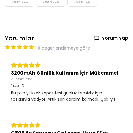
+278 TL vade
+309 TL vade
+342 TL vade
Yorumlar
Yorum Yap
16 değerlendirmeye göre
3200mAh Günlük Kullanım İçin Mükemmel
15 Mart 2025
Yasin
D.
Bu pilin yüksek kapasitesi günlük temizlik için
fazlasıyla yetiyor. Artık şarj derdim kalmadı. Çok iyi!
C800 ile Sorunsuz Çalışıyor, Uzun Süre