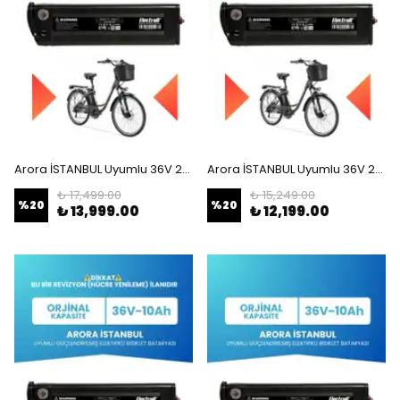
Arora İSTANBUL Uyumlu 36V 20Ah (Yüksek Kapasite) Güçlendirilmiş Elektrikli Bisiklet Bataryası
Arora İSTANBUL Uyumlu 36V 20Ah (Yüksek Kapasite) Güçlendirilmiş Elektrikli Bisiklet Batarya Tamir, Revizyon ve Pil Yenileme
₺ 17,499.00
₺ 15,249.00
%
20
%
20
₺ 13,999.00
₺ 12,199.00