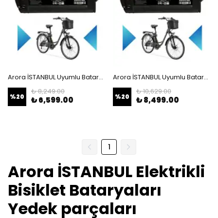
Arora İSTANBUL Uyumlu Batarya (Standart Kapasite) 36V 10Ah Güçlendirilmiş Elektrikli Bisiklet Batarya Tamir, Revizyon ve Pil Yenileme
Arora İSTANBUL Uyumlu Batarya (Standart Kapasite) 36V 10Ah Güçlendirilmiş Elektrikli Bisiklet Bataryası
₺ 8,249.00
₺ 10,629.00
%
20
%
20
₺ 6,599.00
₺ 8,499.00
1
Arora İSTANBUL Elektrikli
Bisiklet Bataryaları
Yedek parçaları