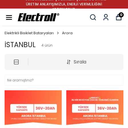
ÜRETİM ANLAYIŞIMIZLA, ENERJİ VERİMLİLİĞİNİ
ARTIRIYORUZ.
0
Elektrikli Bisiklet Bataryaları
Arora
İSTANBUL
4
ürün
Sırala