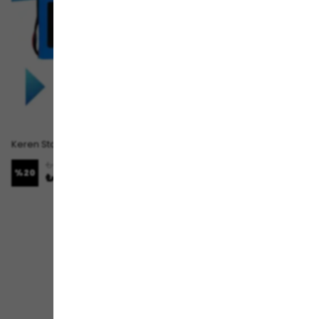
Keren Stardust Batarya (Standart Kapasite) LiFePO4 48V 30Ah Elektrikli Motosiklet Bataryası
₺ 19,999.00
%
20
₺ 15,999.00
1