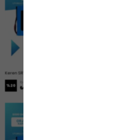
Keren SRT 5 Sport Batarya (Standart Kapasite) LiFePO4 72V 30Ah Elektrikli Motosiklet Bataryası
Keren SRT 5 Batarya (Standart Kapasite) LiFePO4 72V 30Ah Elektrikli Motosiklet Bataryası
₺ 28,749.00
₺ 28,749.00
%
20
%
20
₺ 22,999.00
₺ 22,999.00