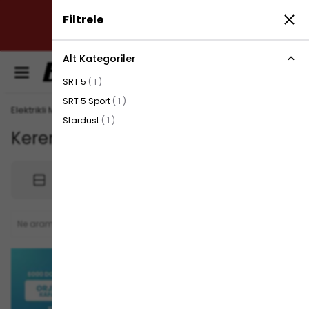
✔ SÜRDÜRÜLEBİLİR ÇÖZÜMLER: ÇEVREYE DUYARLI
Filtrele
ÜRETİM ANLAYIŞIMIZLA, ENERJİ VERİMLİLİĞİNİ
ARTIRIYORUZ.
Alt Kategoriler
0
SRT 5
(
1
)
SRT 5 Sport
(
1
)
Elektrikli Motosiklet Bataryaları
Stardust
(
1
)
Keren
3
ürün
Filtrele
Sırala