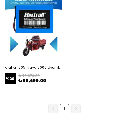
Kral Kr-305 Truva 8000 Uyumlu Batarya (Standart Kapasite) LiFePO4 72V 80Ah Elektrikli Motorsiklet Bataryası
₺ 73,379.00
%
20
₺ 58,699.00
1