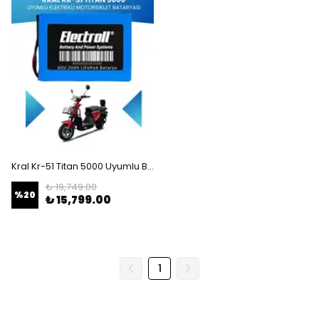
Kral Kr-51 Titan 5000 Uyumlu Batarya (Standart Kapasite) LiFePO4 60V 20Ah Elektrikli Motorsiklet Bataryası
₺ 19,749.00
%
20
₺ 15,799.00
1