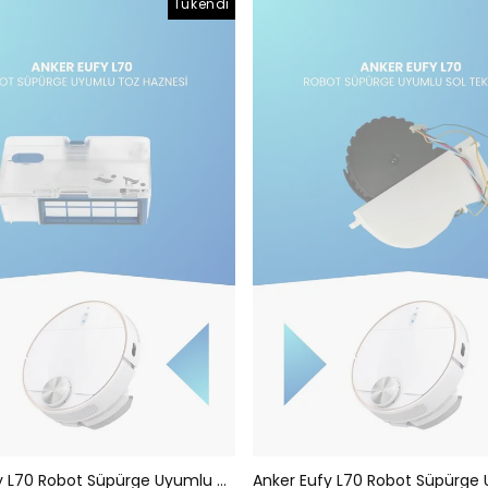
Tükendi
Anker Eufy L70 Robot Süpürge Uyumlu Toz Haznesi T2190 (TEŞHİR ÜRÜNÜ)