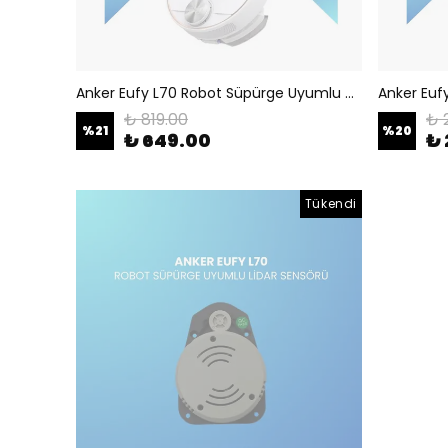
Anker Eufy L70 Robot Süpürge Uyumlu Ön Tekerlek T2190
₺ 819.00
₺ 
%
21
%
20
₺ 649.00
₺ 
Tükendi