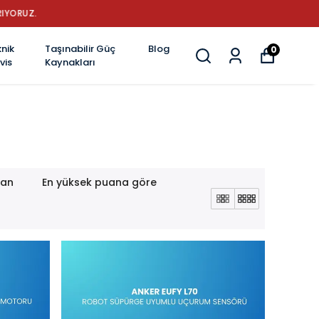
YENİLİK
nik
Taşınabilir Güç
Blog
0
vis
Kaynakları
lan
En yüksek puana göre