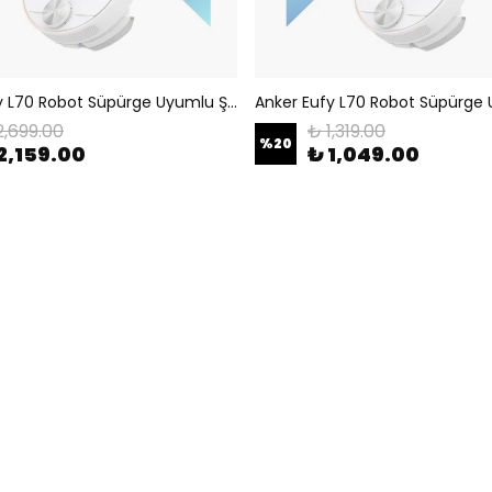
Anker Eufy L70 Robot Süpürge Uyumlu Şarj Ünitesi T2190
2,699.00
₺ 1,319.00
%
20
2,159.00
₺ 1,049.00