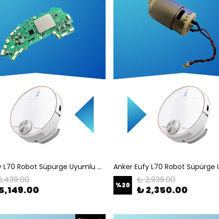
Anker Eufy L70 Robot Süpürge Uyumlu Anakart T2190
6,439.00
₺ 2,939.00
%
20
5,149.00
₺ 2,350.00