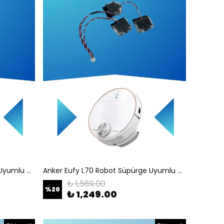
Anker Eufy L70 Robot Süpürge Uyumlu Ana Fırça Motoru T2190
Anker Eufy L70 Robot Süpürge Uyumlu Uçurum Sensörü T2190
₺ 1,569.00
%
20
₺ 1,249.00