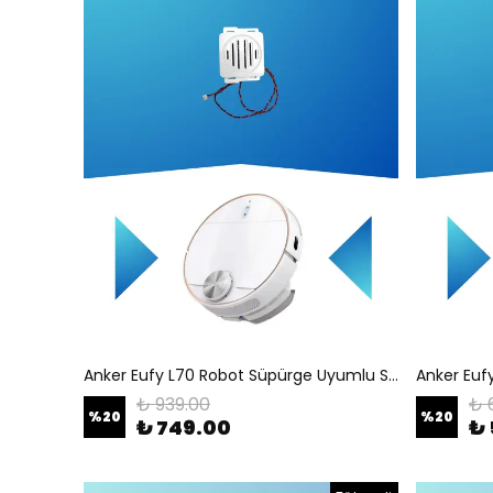
Anker Eufy L70 Robot Süpürge Uyumlu Speaker T2190
₺ 939.00
₺ 
%
20
%
20
₺ 749.00
₺ 