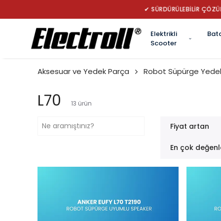
✔ TÜRK
Elektrikli
Bat
Scooter
Aksesuar ve Yedek Parça
Robot Süpürge Yedek
L70
13
ürün
Fiyat artan
En çok değenl