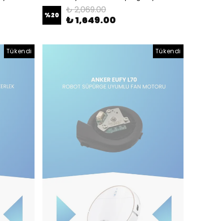
₺ 2,069.00
%
20
₺ 1,649.00
Tükendi
Tükendi