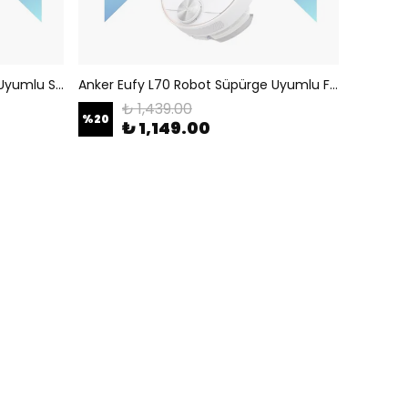
Anker Eufy L70 Robot Süpürge Uyumlu Sağ Tekerlek T2190
Anker Eufy L70 Robot Süpürge Uyumlu Fan Motoru T2190
₺ 1,439.00
%
20
₺ 1,149.00