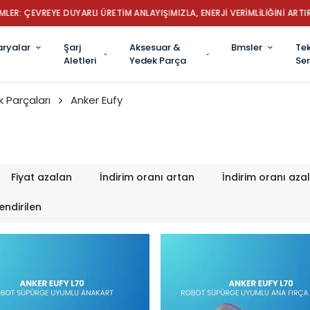
İYE’NİN LİDER ROBOT SÜPÜRGE BATARYA MARKASI: GÜÇ, DAYANIKLILIK VE 
aryalar
Şarj
Aksesuar &
Bmsler
Tek
Aletleri
Yedek Parça
Ser
 Parçaları
Anker Eufy
Fiyat azalan
İndirim oranı artan
İndirim oranı aza
endirilen