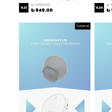
₺ 1,069.00
₺ 
%
21
%
20
₺ 849.00
₺ 
Tükendi