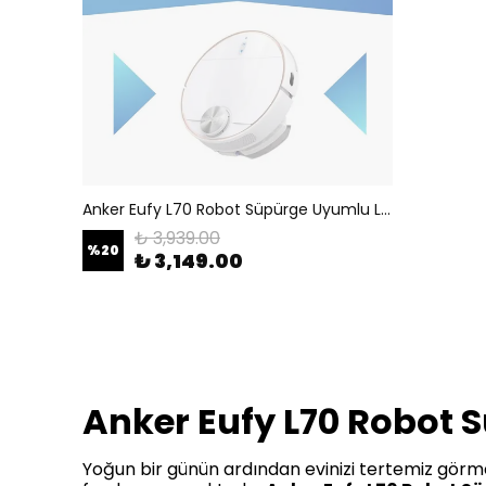
Anker Eufy L70 Robot Süpürge Uyumlu Lidar Sensörü T2190
₺ 3,939.00
%
20
₺ 3,149.00
Anker Eufy L70 Robot 
Yoğun bir günün ardından evinizi tertemiz görmek