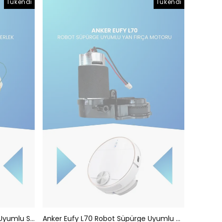
Tükendi
Tükendi
Anker Eufy L70 Robot Süpürge Uyumlu Sol Tekerlek T2190
Anker Eufy L70 Robot Süpürge Uyumlu Yan Fırça Motoru T2190