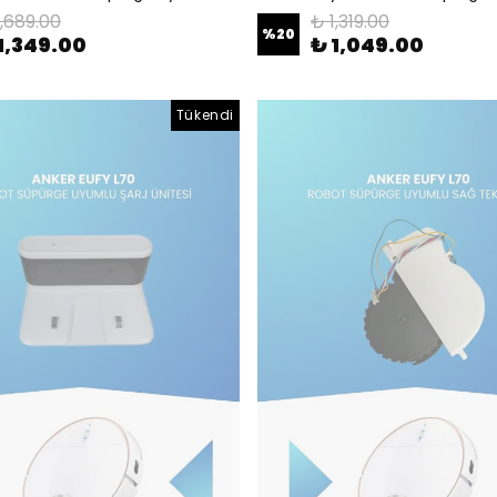
1,689.00
₺ 1,319.00
%
20
1,349.00
₺ 1,049.00
Tükendi