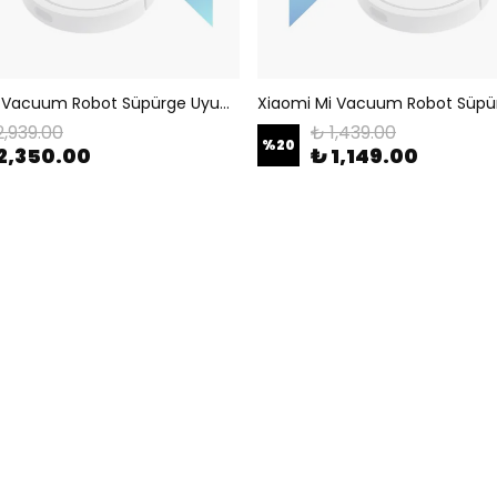
Xiaomi Mi Vacuum Robot Süpürge Uyumlu Şarj Ünitesi
2,939.00
₺ 1,439.00
%
20
2,350.00
₺ 1,149.00