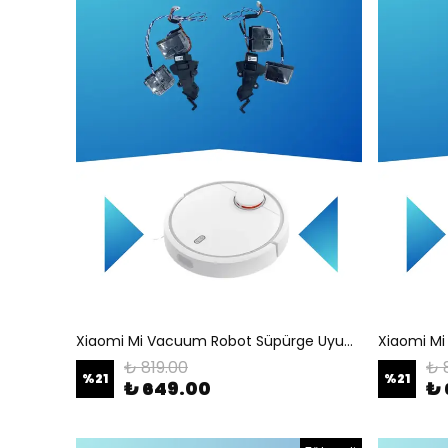
Xiaomi Mi Vacuum Robot Süpürge Uyumlu Şarj Sensörü
₺ 819.00
₺ 
%
21
%
21
₺ 649.00
₺ 