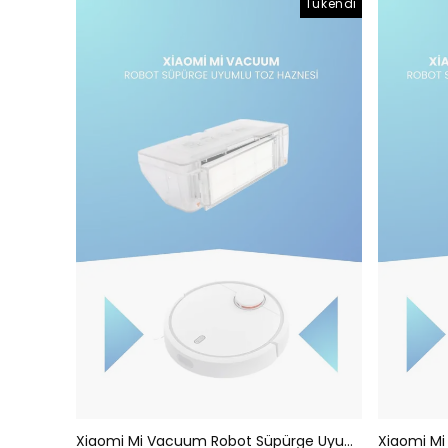
Tükendi
Xiaomi Mi Vacuum Robot Süpürge Uyumlu Toz Haznesi (TEŞHİR ÜRÜNÜ)