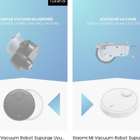
Tükendi
Xiaomi Mi Vacuum Robot Süpürge Uyumlu Yan Fırça Motoru Sdjqr02rr