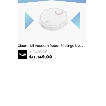
Xiaomi Mi Vacuum Robot Süpürge Uyumlu Fan Motoru
₺ 1,439.00
%
20
₺ 1,149.00