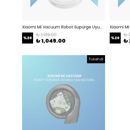
Xiaomi Mi Vacuum Robot Süpürge Uyumlu Ön Tekerlek
₺ 1,319.00
₺ 
%
20
%
20
₺ 1,049.00
₺ 
Tükendi