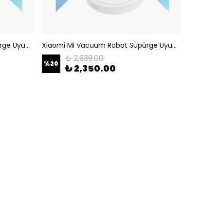
Xiaomi Mi Vacuum Robot Süpürge Uyumlu Ana Fırça Motoru
Xiaomi Mi Vacuum Robot Süpürge Uyumlu Lidar Sensörü
₺ 2,939.00
%
20
₺ 2,350.00