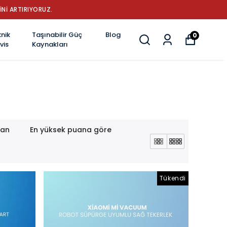
YENİLİK
nik
Taşınabilir Güç
Blog
0
vis
Kaynakları
lan
En yüksek puana göre
Tükendi