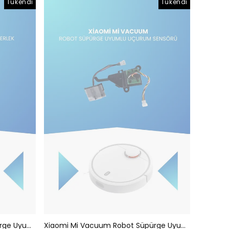
Tükendi
Tükendi
Xiaomi Mi Vacuum Robot Süpürge Uyumlu Sol Tekerlek
Xiaomi Mi Vacuum Robot Süpürge Uyumlu Uçurum Sensörü