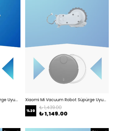
Xiaomi Mi Vacuum Robot Süpürge Uyumlu Anakart
Xiaomi Mi Vacuum Robot Süpürge Uyumlu Sağ Tekerlek
₺ 1,439.00
%
20
₺ 1,149.00