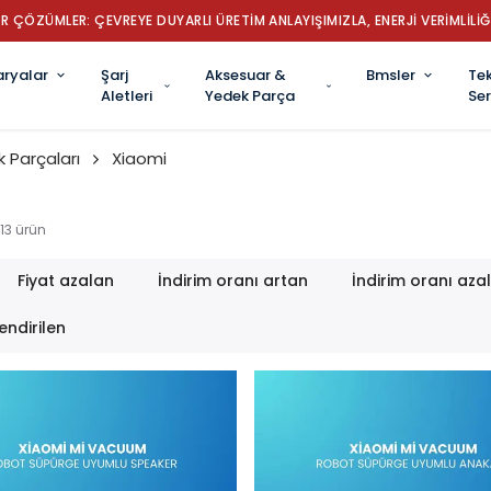
İYE’NİN LİDER ROBOT SÜPÜRGE BATARYA MARKASI: GÜÇ, DAYANIKLILIK VE 
aryalar
Şarj
Aksesuar &
Bmsler
Tek
Aletleri
Yedek Parça
Ser
 Parçaları
Xiaomi
13
ürün
Fiyat azalan
İndirim oranı artan
İndirim oranı aza
endirilen