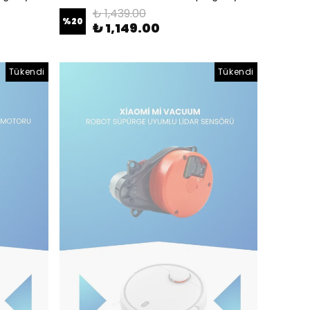
₺ 1,439.00
%
20
₺ 1,149.00
Tükendi
Tükendi