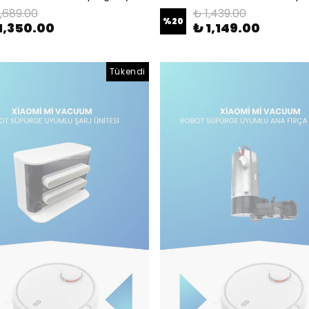
1,689.00
₺ 1,439.00
%
20
1,350.00
₺ 1,149.00
Tükendi