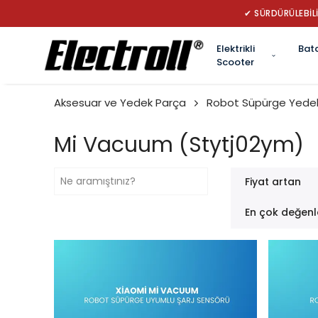
✔ TÜRK
Elektrikli
Bat
Scooter
Aksesuar ve Yedek Parça
Robot Süpürge Yedek
Mi Vacuum (Stytj02ym)
Fiyat artan
En çok değenl