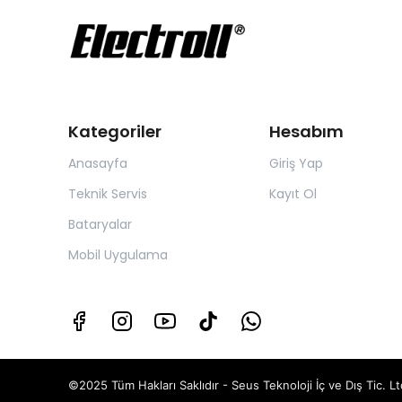
Kategoriler
Hesabım
Anasayfa
Giriş Yap
Teknik Servis
Kayıt Ol
Bataryalar
Mobil Uygulama
©2025 Tüm Hakları Saklıdır - Seus Teknoloji İç ve Dış Tic. Ltd