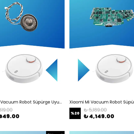
Xiaomi Mi Vacuum Robot Süpürge Uyumlu Speaker
819.00
₺ 5,189.00
%
20
649.00
₺ 4,149.00