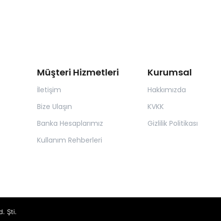
Müşteri Hizmetleri
Kurumsal
İletişim
Hakkımızda
Bize Ulaşın
KVKK
Banka Hesaplarımız
Gizlilik Politikası
Kullanım Rehberleri
. Şti.