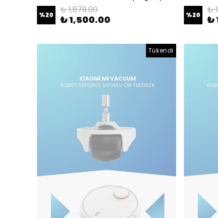
₺ 1,879.00
₺ 
%
20
%
20
₺ 1,500.00
₺ 
Tükendi