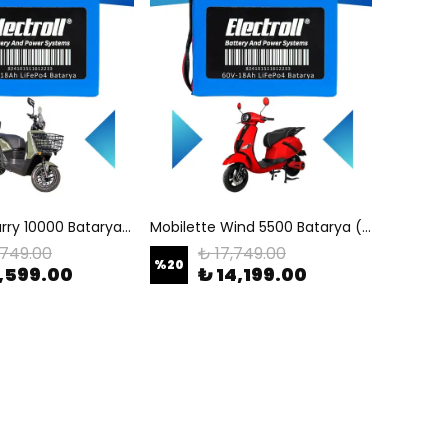
Mobilette Carry 10000 Batarya (Standart Kapasite) LiFePO4 72V 18Ah Elektrikli Motosiklet Bataryası
Mobilette Wind 5500 Batarya (Standart Kapasite) LiFePO4 60V 18Ah Elektrikli Motosiklet Bataryası
,749.00
₺ 17,749.00
%
20
6,599.00
₺ 14,199.00