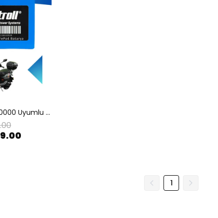
Mobilette Flash 10000 Uyumlu Batarya (Standart Kapasite) LiFePO4 72V 24Ah Elektrikli Motorsiklet Bataryası
.00
99.00
1