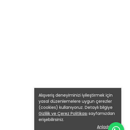
Alışveriş deneyiminizi iyileştirmek için
yasal düzenlemelere uygun çerezler
(cookies) kullanıyoruz. Detaylı bilgiye
Gizlilik ve Çerez Politikası
sayfamızdan
erişebilirsiniz.
Anladım