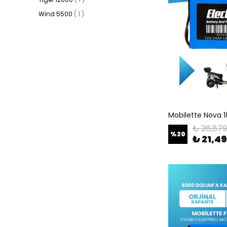
Wind 5500
(
1
)
₺ 26,879
%
20
₺ 21,4