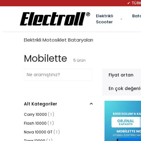
✔ TÜRK
Elektrikli
Bat
Scooter
Elektrikli Motosiklet Bataryaları
Mobilette
5
ürün
Fiyat artan
En çok değenl
Alt Kategoriler
Carry 10000
(
1
)
Flash 10000
(
1
)
Nova 10000 GT
(
1
)
Tiger 12000
(
1
)