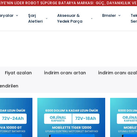
İYE’NİN LİDER ROBOT SÜPÜRGE BATARYA MARKASI: GÜÇ, DAYANIKLILIK VE 
aryalar
Şarj
Aksesuar &
Bmsler
Tek
Aletleri
Yedek Parça
Ser
Fiyat azalan
İndirim oranı artan
İndirim oranı aza
endirilen