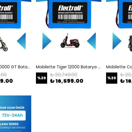
Mobilette Nova 10000 GT Batarya (Standart Kapasite) LiFePO4 72V 24Ah Elektrikli Motosiklet Bataryası
Mobilette Tiger 12000 Batarya (Standart Kapasite) LiFePO4 72V 18Ah Elektrikli Motosiklet Bataryası
.00
₺ 20,749.00
₺ 20
%
20
%
20
99.00
₺ 16,599.00
₺ 1