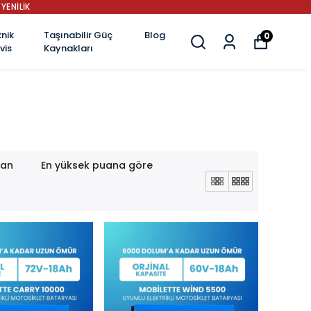
YENİLİK
nik
Taşınabilir Güç
Blog
0
vis
Kaynakları
lan
En yüksek puana göre