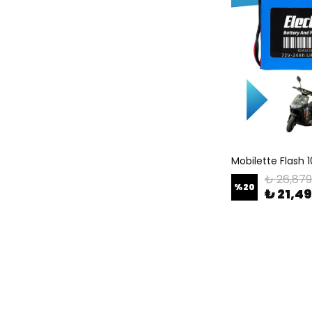
₺ 26,879
%
20
₺ 21,4