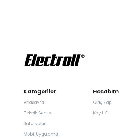
Kategoriler
Hesabım
Anasayfa
Giriş Yap
Teknik Servis
Kayıt Ol
Bataryalar
Mobil Uygulama