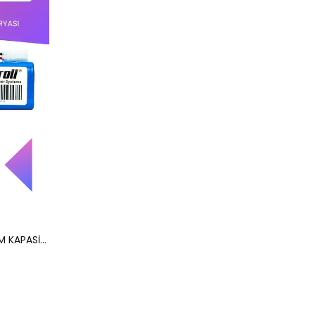
Bilicra Moby Batarya (MAKSİMUM KAPASİTE) 7000mah Pil Robot Süpürge Bataryası