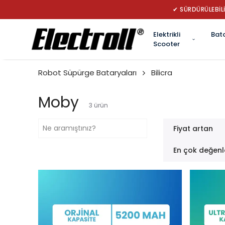
.
Elektrikli
Bat
Scooter
Robot Süpürge Bataryaları
Bilicra
Moby
3
ürün
Fiyat artan
En çok değenl