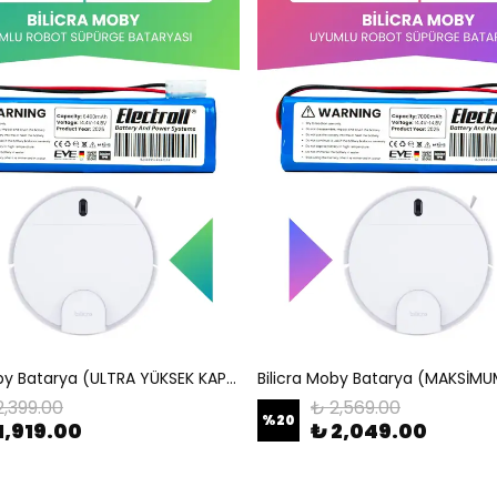
Bilicra Moby Batarya (ULTRA YÜKSEK KAPASİTE) 6400mah Pil Robot Süpürge Bataryası
2,399.00
₺ 2,569.00
%
20
1,919.00
₺ 2,049.00