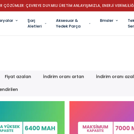
✔ TÜRKİYE’NİN LİDER R
aryalar
Şarj
Aksesuar &
Bmsler
Tek
Aletleri
Yedek Parça
Ser
Fiyat azalan
İndirim oranı artan
İndirim oranı aza
endirilen