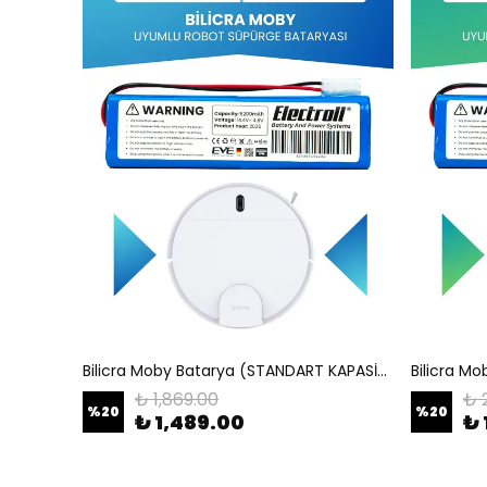
Bilicra Moby Batarya (STANDART KAPASİTE) 5200mah Pil Robot Süpürge Bataryası
₺ 1,869.00
₺ 
%
20
%
20
₺ 1,489.00
₺ 