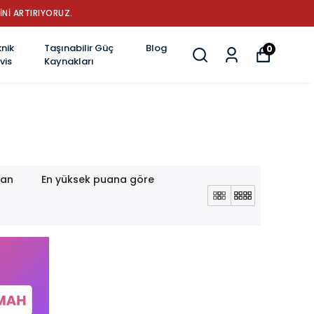
OBOT SÜPÜRGE BATARYA MARKASI: GÜÇ, DAYANIKLILIK VE YENİLİK
nik
Taşınabilir Güç
Blog
0
vis
Kaynakları
lan
En yüksek puana göre