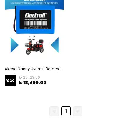
Akeso Nanny Uyumlu Batarya (Standart Kapasite) LiFePO4 60V 24Ah Elektrikli Motorsiklet Bataryası
₺ 23,129.00
%
20
₺ 18,499.00
1