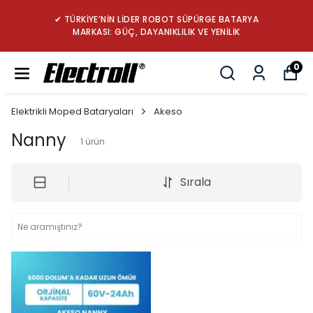
✔ TÜRKİYE’NİN LİDER ROBOT SÜPÜRGE BATARYA
MARKASI: GÜÇ, DAYANIKLILIK VE YENİLİK
0
Elektrikli Moped Bataryaları
Akeso
Nanny
1
ürün
Sırala