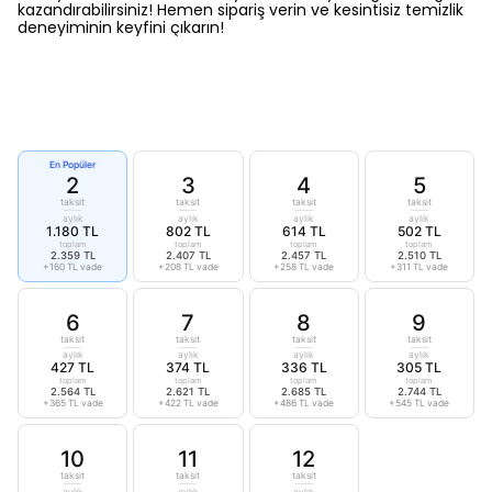
kazandırabilirsiniz! Hemen sipariş verin ve kesintisiz temizlik
deneyiminin keyfini çıkarın!
En Popüler
2
3
4
5
taksit
taksit
taksit
taksit
aylık
aylık
aylık
aylık
1.180 TL
802 TL
614 TL
502 TL
toplam
toplam
toplam
toplam
2.359 TL
2.407 TL
2.457 TL
2.510 TL
+160 TL vade
+208 TL vade
+258 TL vade
+311 TL vade
6
7
8
9
taksit
taksit
taksit
taksit
aylık
aylık
aylık
aylık
427 TL
374 TL
336 TL
305 TL
toplam
toplam
toplam
toplam
2.564 TL
2.621 TL
2.685 TL
2.744 TL
+365 TL vade
+422 TL vade
+486 TL vade
+545 TL vade
10
11
12
taksit
taksit
taksit
aylık
aylık
aylık