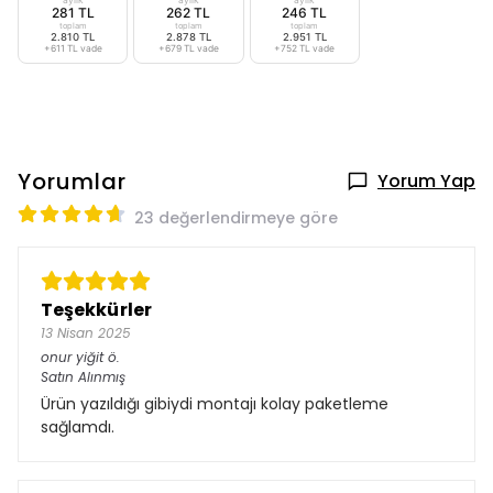
281 TL
262 TL
246 TL
toplam
toplam
toplam
2.810 TL
2.878 TL
2.951 TL
+611 TL vade
+679 TL vade
+752 TL vade
Yorumlar
Yorum Yap
23 değerlendirmeye göre
Teşekkürler
13 Nisan 2025
onur yiğit
ö.
Satın Alınmış
Ürün yazıldığı gibiydi montajı kolay paketleme
sağlamdı.