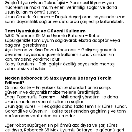
Güçlü Lityum-İyon Teknolojisi – Yeni nesil lityum-iyon
hücreleri ile maksimum enerji verimliliği sağlar ve daha
uzun kullanım ömrü sunar.
Uzun Ömürlü Kullanım – Düşük deşarj oranı sayesinde uzun
süreli dayanıklılık sağlar ve defalarca şarj edilip kullanılabilir.
Tam Uyumluluk ve Güvenli Kullanım
%100 Roborock S5 Max Uyumlu Batarya – Robot
süpürgenizle tam uyum sağlayarak ekstra adaptör veya
bağlantı gerektirmez.
Aşırı Isınma ve Kısa Devre Koruması – Gelişmiş güvenlik
devreleri sayesinde güvenli kullanım sunar, cihazınızın
korunmasına yardımcı olur.
Kolay Kurulum – Tak-çalıştır özelliği sayesinde montajı
zahmetsiz ve hızlıdır.
Neden Roborock S5 Max Uyumlu Batarya Tercih
Edilmeli?
Orijinal Kalite – En yüksek kalite standartlarına sahip,
güvenilir ve dayanıklı malzemelerle üretilmiştir.
Enerji Tasarruflu Tasarım – Akıllı enerji yönetimi ile daha
uzun ömürlü ve verimli kullanım sağlar.
Uzun Şarj Süresi – Tek şarjla daha fazla temizlik süresi sunar.
Garantili ve Güvenilir – Kalite testlerinden geçirilmiş ve tam
performans vaat eden bir üründür.
Eğer robot süpürgenizin pil ömrü azaldıysa ve şarj süresi
kısıldıysa, Roborock S5 Max Uyumlu Batarya ile gücünü geri