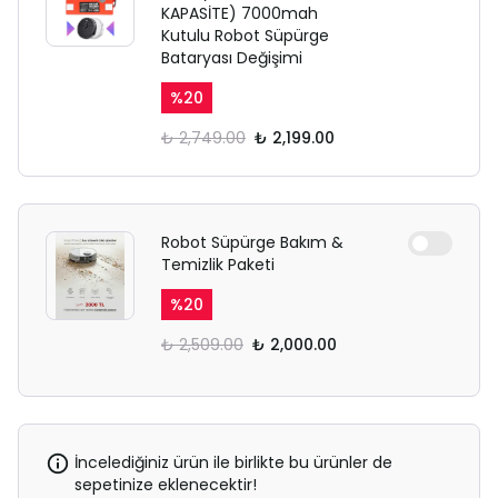
KAPASİTE) 7000mah
Kutulu Robot Süpürge
Bataryası Değişimi
%
20
₺ 2,749.00
₺ 2,199.00
Robot Süpürge Bakım &
Temizlik Paketi
%
20
₺ 2,509.00
₺ 2,000.00
İncelediğiniz ürün ile birlikte bu ürünler de
sepetinize eklenecektir!