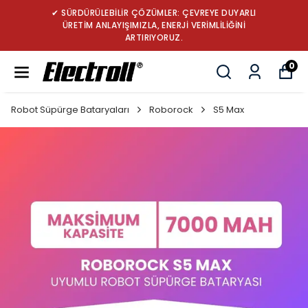
✔ TÜRKİYE’NİN LİDER ROBOT SÜPÜRGE BATARYA
MARKASI: GÜÇ, DAYANIKLILIK VE YENİLİK
0
Robot Süpürge Bataryaları
Roborock
S5 Max