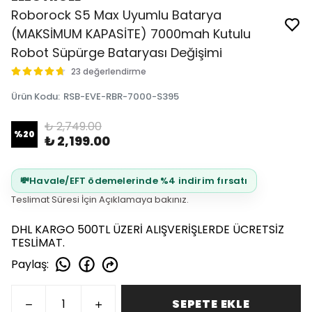
Roborock S5 Max Uyumlu Batarya
(MAKSİMUM KAPASİTE) 7000mah Kutulu
Robot Süpürge Bataryası Değişimi
23 değerlendirme
Ürün Kodu
:
RSB-EVE-RBR-7000-S395
₺ 2,749.00
%
20
₺ 2,199.00
💸
Havale/EFT ödemelerinde %4 indirim fırsatı
Teslimat Süresi İçin Açıklamaya bakınız.
DHL KARGO 500TL ÜZERİ ALIŞVERİŞLERDE ÜCRETSİZ
TESLİMAT.
Paylaş
:
SEPETE EKLE