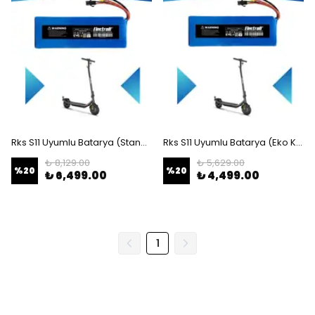
Rks S11 Uyumlu Batarya (Standart Kapasite) 36v 7.800Mah Elektrikli Scooter Bataryası
Rks S11 Uyumlu Batarya (Eko Kapasite) 36v 6.000Mah Elektrikli Scooter Bataryası
₺ 8,129.00
₺ 5,629.00
%
20
%
20
₺ 6,499.00
₺ 4,499.00
1