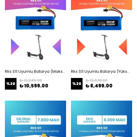
Rks S11 Uyumlu Batarya (Maksimum Kapasite) 36v 12.800Mah Elektrikli Scooter Bataryası
Rks S11 Uyumlu Batarya (Yüksek Kapasite) 36v 9.600Mah Elektrikli Scooter Bataryası
₺ 13,249.00
₺ 10,629.00
%
20
%
20
₺ 10,599.00
₺ 8,499.00