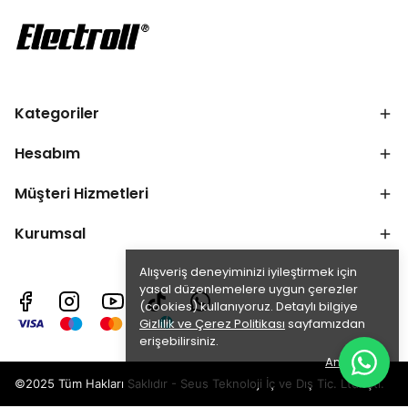
Kategoriler
Hesabım
Müşteri Hizmetleri
Kurumsal
Alışveriş deneyiminizi iyileştirmek için
yasal düzenlemelere uygun çerezler
(cookies) kullanıyoruz. Detaylı bilgiye
Gizlilik ve Çerez Politikası
sayfamızdan
erişebilirsiniz.
Anladım
©2025 Tüm Hakları Saklıdır - Seus Teknoloji İç ve Dış Tic. Ltd. Şti.