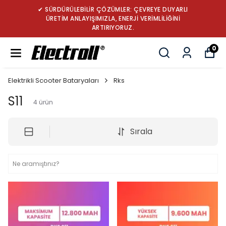
ÜRDÜRÜLEBİLİR ÇÖZÜMLER: ÇEVREYE DUYARLI
✔ 
RETİM ANLAYIŞIMIZLA, ENERJİ VERİMLİLİĞİNİ
ARTIRIYORUZ.
0
Elektrikli Scooter Bataryaları
Rks
S11
4
ürün
Sırala