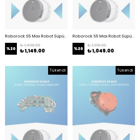
Roborock S5 Max Robot Süpürge Uyumlu Mop Tablası (TEŞHİR ÜRÜNÜ)
Roborock S5 Max Robot Süpürge Uyumlu Su Pompası
₺ 1,439.00
₺ 1,319.00
%
20
%
20
₺ 1,149.00
₺ 1,049.00
Tükendi
Tükendi