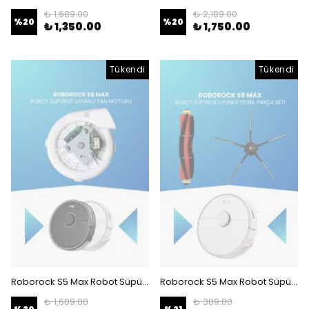
₺ 1,689.00
₺ 2,189.00
%
20
%
20
₺ 1,350.00
₺ 1,750.00
Tükendi
Tükendi
Roborock S5 Max Robot Süpürge Uyumlu Fan Motoru
Roborock S5 Max Robot Süpürge Uyumlu Yedek Parça Seti - S
₺ 1,689.00
₺ 389.00