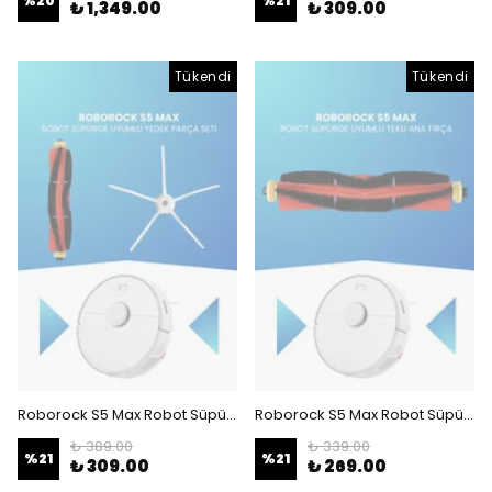
%
20
%
21
₺ 1,349.00
₺ 309.00
Tükendi
Tükendi
Roborock S5 Max Robot Süpürge Uyumlu Yedek Parça Seti - B
Roborock S5 Max Robot Süpürge Uyumlu Tekli Ana Fırça
₺ 389.00
₺ 339.00
%
21
%
21
₺ 309.00
₺ 269.00