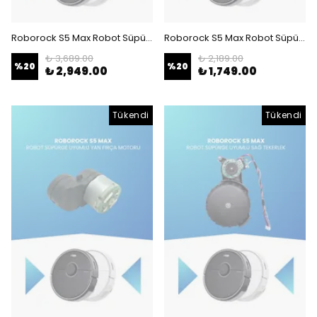
Roborock S5 Max Robot Süpürge Uyumlu Şarj Ünitesi
Roborock S5 Max Robot Süpürge Uyumlu Sol Tekerlek
₺ 3,689.00
₺ 2,189.00
%
20
%
20
₺ 2,949.00
₺ 1,749.00
Tükendi
Tükendi