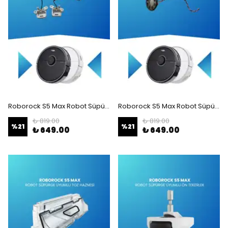
Roborock S5 Max Robot Süpürge Uyumlu Şarj Sensörü
Roborock S5 Max Robot Süpürge Uyumlu Speaker
₺ 819.00
₺ 819.00
%
21
%
21
₺ 649.00
₺ 649.00