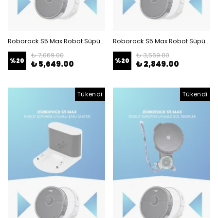
Roborock S5 Max Robot Süpürge Uyumlu Anakart
Roborock S5 Max Robot Süpürge Uyumlu Lidar Sensörü
₺ 7,069.00
₺ 3,569.00
%
20
%
20
₺ 5,649.00
₺ 2,849.00
Tükendi
Tükendi