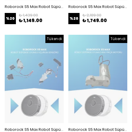
Roborock S5 Max Robot Süpürge Uyumlu Yan Fırça Motoru
Roborock S5 Max Robot Süpürge Uyumlu Sağ Tekerlek
₺ 1,439.00
₺ 2,189.00
%
20
%
20
₺ 1,149.00
₺ 1,749.00
Tükendi
Tükendi
Roborock S5 Max Robot Süpürge Uyumlu Uçurum Sensörü
Roborock S5 Max Robot Süpürge Uyumlu Ana Fırça Motoru