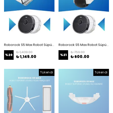
Roborock S5 Max Robot Süpürge Uyumlu Toz Haznesi (TEŞHİR ÜRÜNÜ)
Roborock S5 Max Robot Süpürge Uyumlu Ön Tekerlek
₺ 1,439.00
₺ 759.00
%
20
%
21
₺ 1,149.00
₺ 600.00
Tükendi
Tükendi