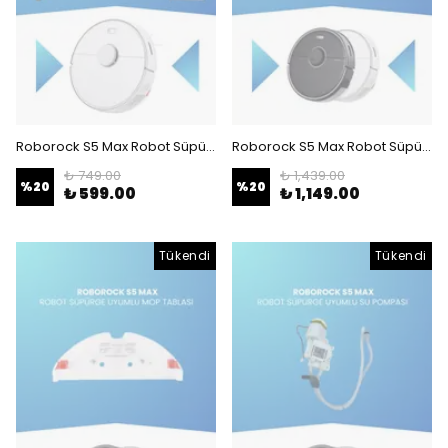
Roborock S5 Max Robot Süpürge Uyumlu Yedek Parça Seti
Roborock S5 Max Robot Süpürge Uyumlu Su Haznesi (TEŞHİR ÜRÜNÜ)
₺ 749.00
₺ 1,439.00
%
20
%
20
₺ 599.00
₺ 1,149.00
Tükendi
Tükendi