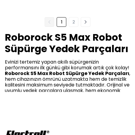
1
2
Roborock S5 Max Robot
Süpürge Yedek Parçaları
Evinizi tertemiz yapan akıllı süpürgenizin
performansını ilk günkü gibi korumak artık çok kolay!
Roborock S5 Max Robot Süpürge Yedek Parçaları
,
hem cihazınızın ömrünü uzatmakta hem de temizlik
kalitesini maksimum seviyede tutmaktadır. Orijinal ve
uyumlu yedek parçalara ulaşmak, hem ekonomik
hem de güvenli bir alışveriş deneyimiyle şimdi çok
daha avantajlı.
Roborock S5 Max Robot Süpürge
Yedek Parçaları Fiyatları Nedir?
Roborock S5 Max Robot Süpürge Yedek Parçaları