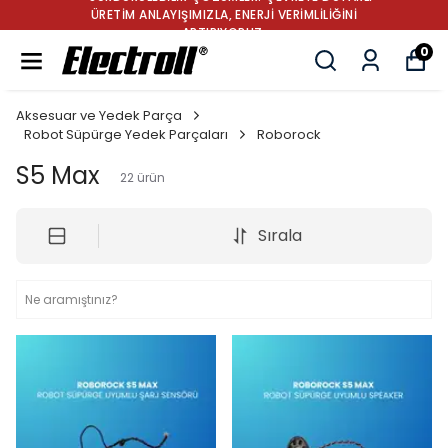
✔ TÜRKİYE’NİN LİDER ROBOT SÜPÜRGE BATARYA
MARKASI: GÜÇ, DAYANIKLILIK VE YENİLİK
0
Aksesuar ve Yedek Parça
Robot Süpürge Yedek Parçaları
Roborock
S5 Max
22
ürün
Sırala