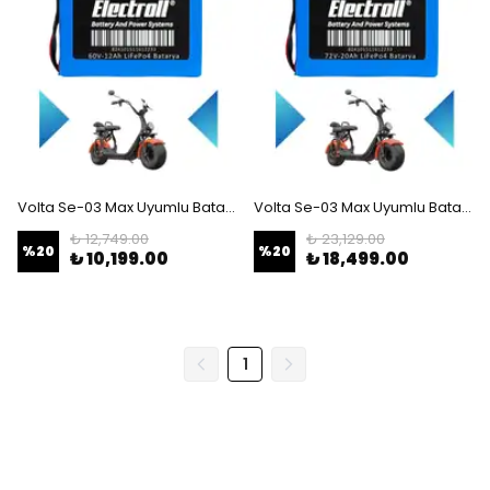
Volta Se-03 Max Uyumlu Batarya (Standart Kapasite) LiFePO4 60V 12Ah Elektrikli Motorsiklet Bataryası
Volta Se-03 Max Uyumlu Batarya (Standart Kapasite) LiFePO4 72V 20Ah Elektrikli Motorsiklet Bataryası
₺ 12,749.00
₺ 23,129.00
%
20
%
20
₺ 10,199.00
₺ 18,499.00
1