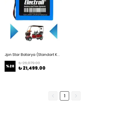
Jpn Star Batarya (Standart Kapasite) LiFePO4 72V 24Ah Elektrikli Otomobil Bataryası
₺ 26,879.00
%
20
₺ 21,499.00
1