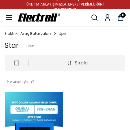
ÜRETİM ANLAYIŞIMIZLA, ENERJİ VERİMLİLİĞİNİ
ARTIRIYORUZ.
0
Elektrikli Araç Bataryaları
Jpn
Star
1
ürün
Sırala