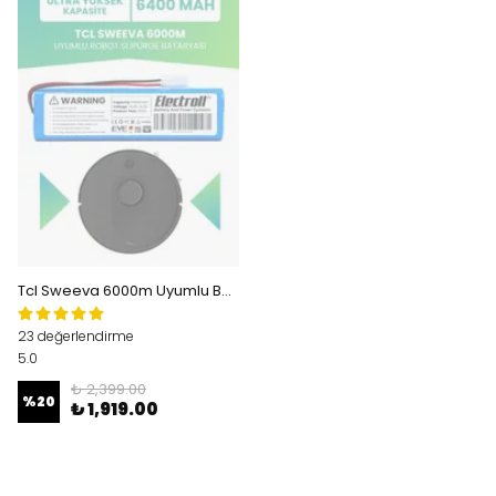
Tcl Sweeva 6000m Uyumlu Batarya (ULTRA YÜKSEK KAPASİTE) 6400mah Pil Robot Süpürge Bataryası
23 değerlendirme
5.0
₺ 2,399.00
%
20
₺ 1,919.00