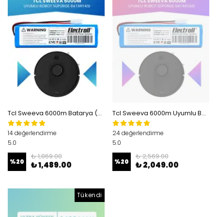
Tcl Sweeva 6000m Batarya (STANDART KAPASİTE) 5000mah Pil Robot Süpürge Bataryası
Tcl Sweeva 6000m Uyumlu Batarya (MAKSİMUM KAPASİTE) 7000mah Pil Robot Süpürge Bataryası
14 değerlendirme
24 değerlendirme
5.0
5.0
₺ 1,869.00
₺ 2,569.00
%
20
%
20
₺ 1,489.00
₺ 2,049.00
Tükendi