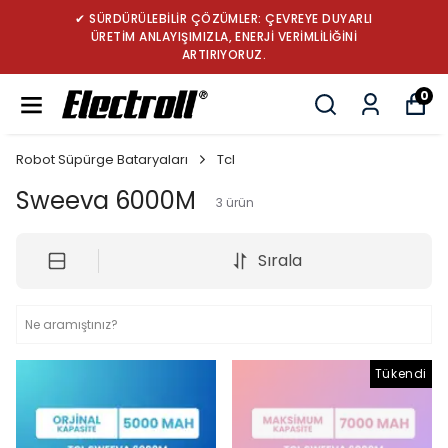
✔ SÜRDÜRÜLEBİLİR ÇÖZÜMLER: ÇEVREYE DUYARLI
ÜRETİM ANLAYIŞIMIZLA, ENERJİ VERİMLİLİĞİNİ
ARTIRIYORUZ.
0
Robot Süpürge Bataryaları
Tcl
Sweeva 6000M
3
ürün
Sırala
Tükendi