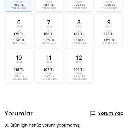
toplam
toplam
toplam
toplam
965 TL
984 TL
1.004 TL
1.026 TL
+66 TL vade
+85 TL vade
+105 TL vade
+127 TL vade
6
7
8
9
taksit
taksit
taksit
taksit
aylık
aylık
aylık
aylık
175 TL
153 TL
137 TL
125 TL
toplam
toplam
toplam
toplam
1.048 TL
1.072 TL
1.098 TL
1.122 TL
+149 TL vade
+173 TL vade
+199 TL vade
+223 TL vade
10
11
12
taksit
taksit
taksit
aylık
aylık
aylık
115 TL
107 TL
101 TL
toplam
toplam
toplam
1.149 TL
1.177 TL
1.207 TL
+250 TL vade
+278 TL vade
+308 TL vade
Yorumlar
Yorum Yap
Bu ürün için henüz yorum yapılmamış.