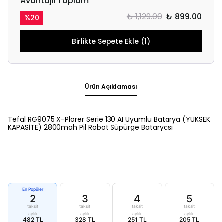
Avantajlı Toplam
₺ 1,129.00
₺ 899.00
%
20
Birlikte Sepete Ekle (1)
Ürün Açıklaması
Tefal RG9075 X-Plorer Serie 130 AI Uyumlu Batarya (YÜKSEK
KAPASİTE) 2800mah Pil Robot Süpürge Bataryası
En Popüler
2
3
4
5
taksit
taksit
taksit
taksit
aylık
aylık
aylık
aylık
482 TL
328 TL
251 TL
205 TL