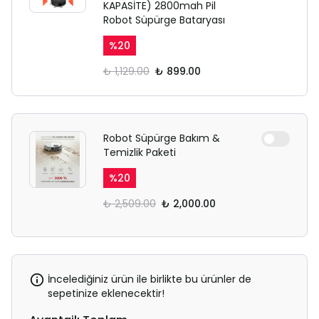
KAPASİTE) 2800mah Pil
Robot Süpürge Bataryası
%
20
₺ 1,129.00
₺ 899.00
Robot Süpürge Bakım &
Temizlik Paketi
%
20
₺ 2,509.00
₺ 2,000.00
İncelediğiniz ürün ile birlikte bu ürünler de
sepetinize eklenecektir!