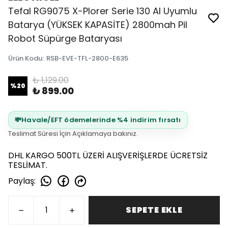
Tefal RG9075 X-Plorer Serie 130 AI Uyumlu
Batarya (YÜKSEK KAPASİTE) 2800mah Pil
Robot Süpürge Bataryası
Ürün Kodu
:
RSB-EVE-TFL-2800-E635
₺ 1,129.00
%
20
₺ 899.00
💸
Havale/EFT ödemelerinde %4 indirim fırsatı
Teslimat Süresi İçin Açıklamaya bakınız.
DHL KARGO 500TL ÜZERİ ALIŞVERİŞLERDE ÜCRETSİZ
TESLİMAT.
Paylaş
:
SEPETE EKLE