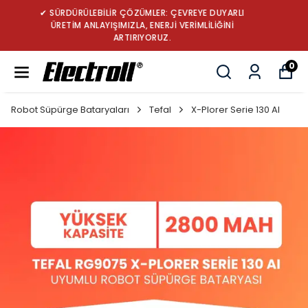
✔ TÜRKİYE’NİN LİDER ROBOT SÜPÜRGE BATARYA
MARKASI: GÜÇ, DAYANIKLILIK VE YENİLİK
0
Robot Süpürge Bataryaları
Tefal
X-Plorer Serie 130 AI