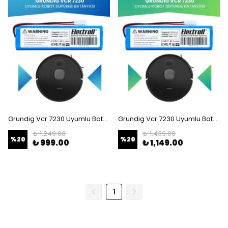
Grundig Vcr 7230 Uyumlu Batarya (STANDART KAPASİTE) 3200mah Robot Süpürge Bataryası
Grundig Vcr 7230 Uyumlu Batarya (ULTRA YÜKSEK KAPASİTE) 3500mah Robot Süpürge Bataryası
₺ 1,249.00
₺ 1,439.00
%
20
%
20
₺ 999.00
₺ 1,149.00
1