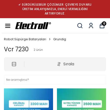
✔ SÜRDÜRÜLEBİLİR ÇÖZÜMLER: ÇEVREYE DUYARLI
ÜRETİM ANLAYIŞIMIZLA, ENERJİ VERİMLİLİĞİNİ
ARTIRIYORUZ.
0
Robot Süpürge Bataryaları
Grundig
Vcr 7230
2
ürün
Sırala