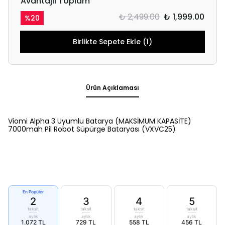
Avantajlı Toplam
₺ 2,499.00
₺ 1,999.00
%
20
Birlikte Sepete Ekle (1)
Ürün Açıklaması
Viomi Alpha 3 Uyumlu Batarya (MAKSİMUM KAPASİTE)
7000mah Pil Robot Süpürge Bataryası (VXVC25)
En Popüler
2
3
4
5
taksit
taksit
taksit
taksit
aylık
aylık
aylık
aylık
1.072 TL
729 TL
558 TL
456 TL