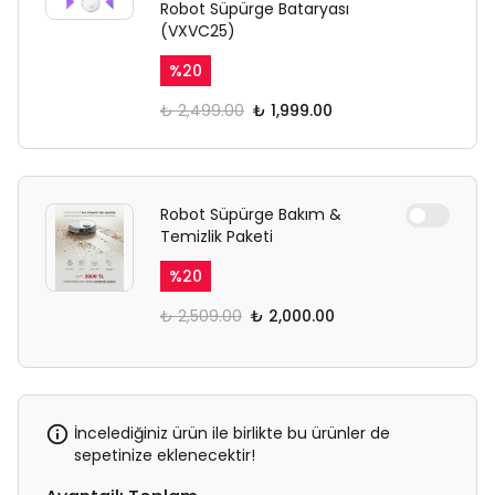
Robot Süpürge Bataryası
(VXVC25)
%
20
₺ 2,499.00
₺ 1,999.00
Robot Süpürge Bakım &
Temizlik Paketi
%
20
₺ 2,509.00
₺ 2,000.00
İncelediğiniz ürün ile birlikte bu ürünler de
sepetinize eklenecektir!