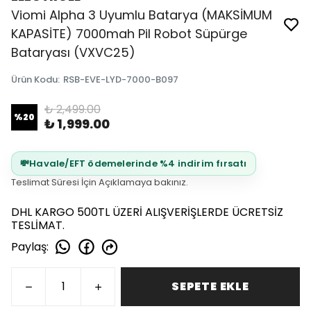
Viomi Alpha 3 Uyumlu Batarya (MAKSİMUM
KAPASİTE) 7000mah Pil Robot Süpürge
Bataryası (VXVC25)
Ürün Kodu
:
RSB-EVE-LYD-7000-B097
₺ 2,499.00
%
20
₺ 1,999.00
💸
Havale/EFT ödemelerinde %4 indirim fırsatı
Teslimat Süresi İçin Açıklamaya bakınız.
DHL KARGO 500TL ÜZERİ ALIŞVERİŞLERDE ÜCRETSİZ
TESLİMAT.
Paylaş
:
SEPETE EKLE