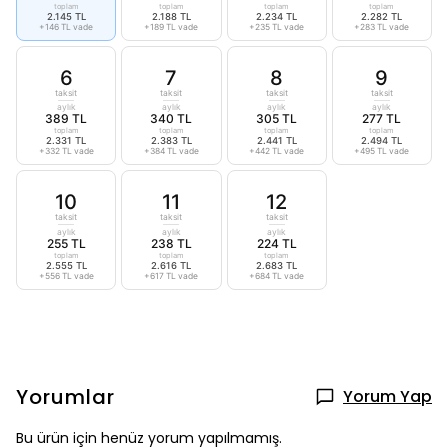
toplam
toplam
toplam
toplam
2.145 TL
2.188 TL
2.234 TL
2.282 TL
+146 TL vade
+189 TL vade
+235 TL vade
+283 TL vade
6
7
8
9
taksit
taksit
taksit
taksit
aylık
aylık
aylık
aylık
389 TL
340 TL
305 TL
277 TL
toplam
toplam
toplam
toplam
2.331 TL
2.383 TL
2.441 TL
2.494 TL
+332 TL vade
+384 TL vade
+442 TL vade
+495 TL vade
10
11
12
taksit
taksit
taksit
aylık
aylık
aylık
255 TL
238 TL
224 TL
toplam
toplam
toplam
2.555 TL
2.616 TL
2.683 TL
+556 TL vade
+617 TL vade
+684 TL vade
Yorumlar
Yorum Yap
Bu ürün için henüz yorum yapılmamış.