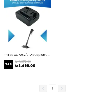
Philips XC7057/01 Aquaplus Uyumlu Batarya (STANDART KAPASİTE) 25.2V 3000mah Pil Şarjlı Dikey Süpürge Bataryası Tamir, Revizyon ve Pil Yenileme
₺ 4,379.00
%
20
₺ 3,499.00
1