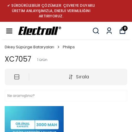
UYARLI
✔ TÜRKİYE’NİN LİDER ROBOT SÜPÜRGE B
ĞİNİ
MARKASI: GÜÇ, DAYANIKLILIK VE YENİL
0
Dikey Süpürge Bataryaları
Philips
XC7057
1
ürün
Sırala