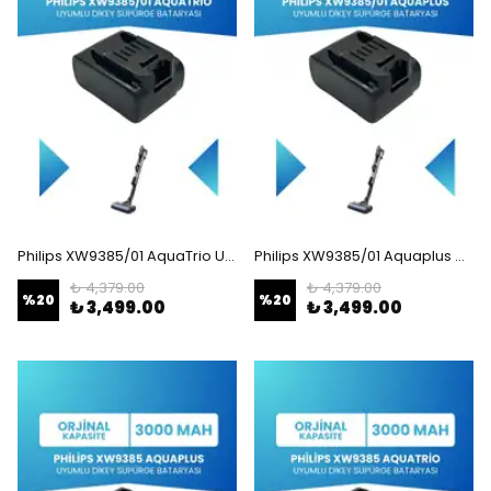
Philips XW9385/01 AquaTrio Uyumlu Batarya (STANDART KAPASİTE) 25.2V 3000mah Pil Şarjlı Dikey Süpürge Bataryası Tamir, Revizyon ve Pil Yenileme
Philips XW9385/01 Aquaplus Uyumlu Batarya (STANDART KAPASİTE) 25.2V 3000mah Pil Şarjlı Dikey Süpürge Bataryası Tamir, Revizyon ve Pil Yenileme
₺ 4,379.00
₺ 4,379.00
%
20
%
20
₺ 3,499.00
₺ 3,499.00