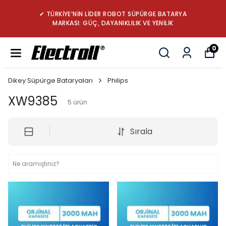
✔ TÜRKİYE’NİN LİDER ROBOT SÜPÜRGE BATARYA
MARKASI: GÜÇ, DAYANIKLILIK VE YENİLİK
0
Dikey Süpürge Bataryaları
Philips
XW9385
5
ürün
Sırala