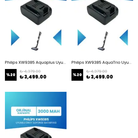
Philips XW9385 Aquaplus Uyumlu Batarya (STANDART KAPASİTE) 25.2V 3000mah Pil Şarjlı Dikey Süpürge Bataryası Tamir, Revizyon ve Pil Yenileme
Philips XW9385 AquaTrio Uyumlu Batarya (STANDART KAPASİTE) 25.2V 3000mah Pil Şarjlı Dikey Süpürge Bataryası Tamir, Revizyon ve Pil Yenileme
₺ 4,379.00
₺ 4,379.00
%
20
%
20
₺ 3,499.00
₺ 3,499.00