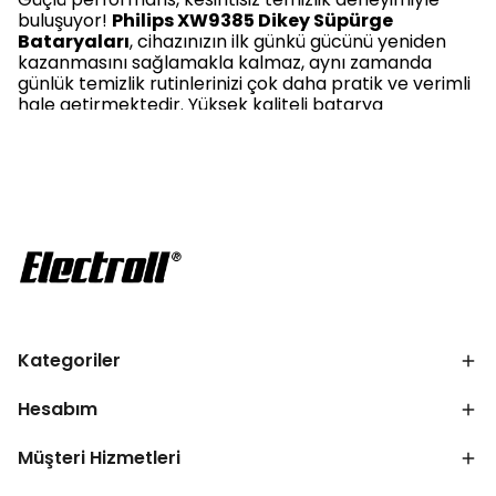
buluşuyor!
Philips XW9385 Dikey Süpürge
Bataryaları
, cihazınızın ilk günkü gücünü yeniden
kazanmasını sağlamakla kalmaz, aynı zamanda
günlük temizlik rutinlerinizi çok daha pratik ve verimli
hale getirmektedir. Yüksek kaliteli batarya
seçenekleriyle performansınızı artırırken, uzun
ömürlü kullanım avantajı sunan ürünlerle temizlik
artık çok daha kolay.
Philips XW9385 Dikey Süpürge
Bataryaları Fiyatları Nedir?
Günümüzde elektrikli süpürge bataryaları, fiyat-
performans dengesi açısından önemli bir yatırım
alanı haline gelmiştir.
Philips XW9385 Süpürge
Bataryaları fiyatları
, batarya kapasitesine, pil
Kategoriler
hücre kalitesine ve garanti süresine göre değişiklik
göstermektedir. Electroll güvencesiyle sunulan
bataryalar, hem bütçenizi zorlamadan kaliteli
Hesabım
çözümler sunmakta hem de uzun vadede maliyet
avantajı yaratmaktadır.
Müşteri Hizmetleri
Özellikle
Philips XW9385/01 Aquaplus Uyumlu