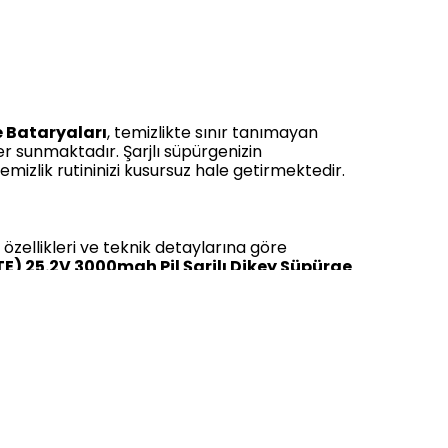
 Bataryaları
, temizlikte sınır tanımayan
mler sunmaktadır. Şarjlı süpürgenizin
emizlik rutininizi kusursuz hale getirmektedir.
 özellikleri ve teknik detaylarına göre
 25.2V 3000mah Pil Şarjlı Dikey Süpürge
a uygun çözümler sunmaktadır.
ve özel
kampanya
dönemlerinde çok daha
sunun yanıtı, ürünün kapasitesi ve teknik
0 uyumluluk gibi özelliklere sahiptir. Özellikle