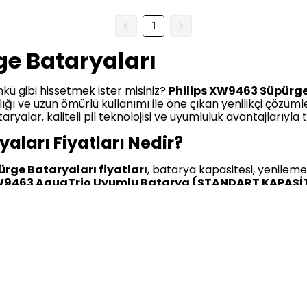
1
e Bataryaları
kü gibi hissetmek ister misiniz?
Philips XW9463 Süpürge
klılığı ve uzun ömürlü kullanımı ile öne çıkan yenilikçi çözü
alar, kaliteli pil teknolojisi ve uyumluluk avantajlarıyla t
aları Fiyatları Nedir?
rge Bataryaları fiyatları
, batarya kapasitesi, yenileme
XW9463 AquaTrio Uyumlu Batarya (STANDART KAPASİTE)
çenekleri, hem bütçe dostu hem de uzun vadeli kullanım
ıcı dostu fiyatlarıyla ön plana çıkmakta; çeşitli
indirimler
nler için “
Philips XW9463Bataryaları ne kadar
?” soru
ları Özellikleri Nelerdir?
eri
, yüksek enerji kapasitesi, hızlı şarj süresi ve cihazla %10