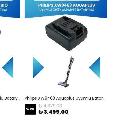
Philips XW9463 AquaTrio Uyumlu Batarya (STANDART KAPASİTE) 25.2V 3000mah Pil Şarjlı Dikey Süpürge Bataryası Tamir, Revizyon ve Pil Yenileme
Philips XW9463 Aquaplus Uyumlu Batarya (STANDART KAPASİTE) 25.2V 3000mah Pil Şarjlı Dikey Süpürge Bataryası Tamir, Revizyon ve Pil Yenileme
₺ 4,379.00
%
20
₺ 3,499.00