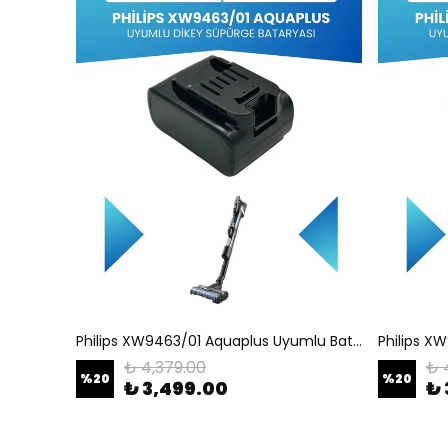
Philips XW9463/01 Aquaplus Uyumlu Batarya (STANDART KAPASİTE) 25.2V 3000mah Pil Şarjlı Dikey Süpürge Bataryası Tamir, Revizyon ve Pil Yenileme
₺ 4,379.00
₺ 
%
20
%
20
₺ 3,499.00
₺ 