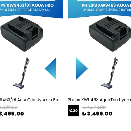
Philips XW9463/01 AquaTrio Uyumlu Batarya (STANDART KAPASİTE) 25.2V 3000mah Pil Şarjlı Dikey Süpürge Bataryası Tamir, Revizyon ve Pil Yenileme
4,379.00
₺ 4,379.00
%
20
3,499.00
₺ 3,499.00