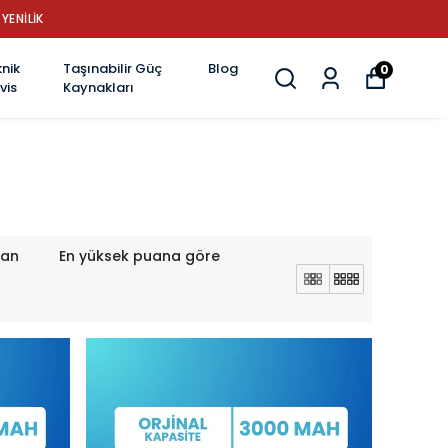
YENİLİK
nik
Taşınabilir Güç
Blog
0
vis
Kaynakları
lan
En yüksek puana göre