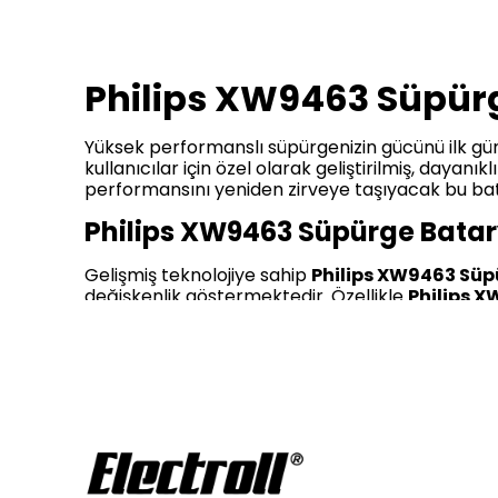
Philips XW9463 Süpürg
Yüksek performanslı süpürgenizin gücünü ilk gün
kullanıcılar için özel olarak geliştirilmiş, dayanı
performansını yeniden zirveye taşıyacak bu batary
Philips XW9463 Süpürge Batary
Gelişmiş teknolojiye sahip
Philips XW9463 Süpü
değişkenlik göstermektedir. Özellikle
Philips 
Bataryası Tamir, Revizyon ve Pil Yenileme
se
Electroll
güvencesiyle sunulan bu ürünler, kullan
cazip hale gelmektedir. Fiyat aralığını merak ede
durumuna göre farklılık göstermektedir.
Philips XW9463 Süpürge Batarya
Philips XW9463 Süpürge Bataryaları modell