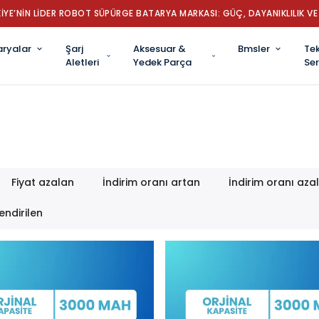
İYE’NİN LİDER ROBOT SÜPÜRGE BATARYA MARKASI: GÜÇ, DAYANIKLILIK VE 
aryalar
Şarj
Aksesuar &
Bmsler
Tek
Aletleri
Yedek Parça
Ser
Fiyat azalan
İndirim oranı artan
İndirim oranı aza
endirilen