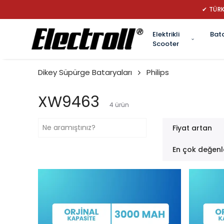
✔ TÜRK
Elektrikli
Bat
Scooter
Dikey Süpürge Bataryaları
Philips
XW9463
4
ürün
Fiyat artan
En çok değenl