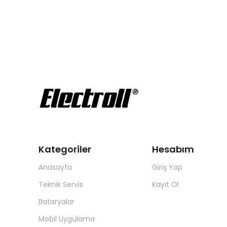
Kategoriler
Hesabım
Anasayfa
Giriş Yap
Teknik Servis
Kayıt Ol
Bataryalar
Mobil Uygulama