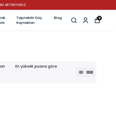
İNİ ARTIRIYORUZ.
nik
Taşınabilir Güç
Blog
0
vis
Kaynakları
lan
En yüksek puana göre