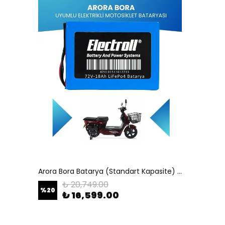
Arora Bora Batarya (Standart Kapasite) LiFePO4 72V 18Ah Elektrikli Motosiklet Bataryası
₺ 20,749.00
%
20
₺ 16,599.00