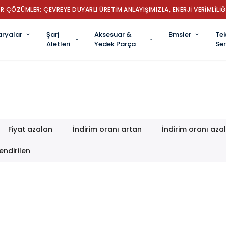
R ÇÖZÜMLER: ÇEVREYE DUYARLI ÜRETİM ANLAYIŞIMIZLA, ENERJİ VERİMLİLİĞ
aryalar
Şarj
Aksesuar &
Bmsler
Tek
Aletleri
Yedek Parça
Ser
Fiyat azalan
İndirim oranı artan
İndirim oranı aza
endirilen