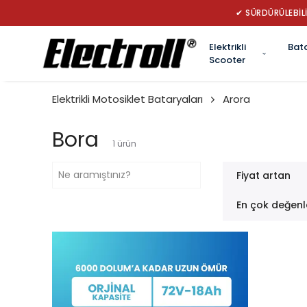
✔ SÜRDÜRÜLEBİLİ
Elektrikli
Bat
Scooter
Elektrikli Motosiklet Bataryaları
Arora
Bora
1
ürün
Fiyat artan
En çok değenl