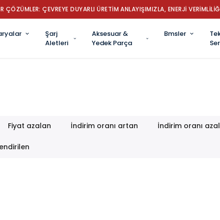
R ÇÖZÜMLER: ÇEVREYE DUYARLI ÜRETİM ANLAYIŞIMIZLA, ENERJİ VERİMLİLİĞ
aryalar
Şarj
Aksesuar &
Bmsler
Tek
Aletleri
Yedek Parça
Ser
Fiyat azalan
İndirim oranı artan
İndirim oranı aza
endirilen