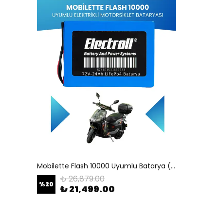
Mobilette Flash 10000 Uyumlu Batarya (Standart Kapasite) LiFePO4 72V 24Ah Elektrikli Motorsiklet Bataryası
₺ 26,879.00
%
20
₺ 21,499.00