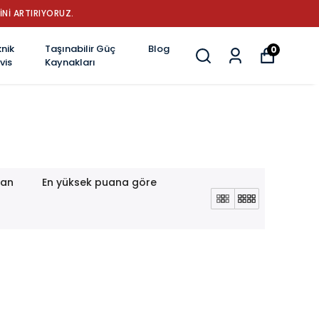
İNİ ARTIRIYORUZ.
nik
Taşınabilir Güç
Blog
0
vis
Kaynakları
lan
En yüksek puana göre