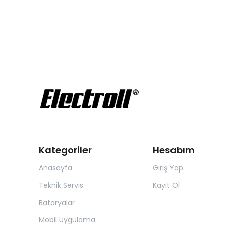
Kategoriler
Hesabım
Anasayfa
Giriş Yap
Teknik Servis
Kayıt Ol
Bataryalar
Mobil Uygulama