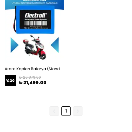
Arora Kaplan Batarya (Standart Kapasite) LiFePO4 72V 24Ah Elektrikli Motosiklet Bataryası
₺ 26,879.00
%
20
₺ 21,499.00
1